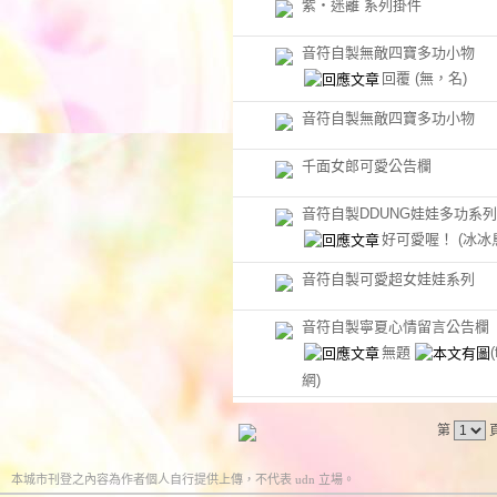
紫‧迷離 系列掛件
音符自製無敵四寶多功小物
回覆
(無，名)
音符自製無敵四寶多功小物
千面女郎可愛公告欄
音符自製DDUNG娃娃多功系列
好可愛喔！
(冰冰
音符自製可愛超女娃娃系列
音符自製寧夏心情留言公告欄
無題
網)
第
本城市刊登之內容為作者個人自行提供上傳，不代表 udn 立場。