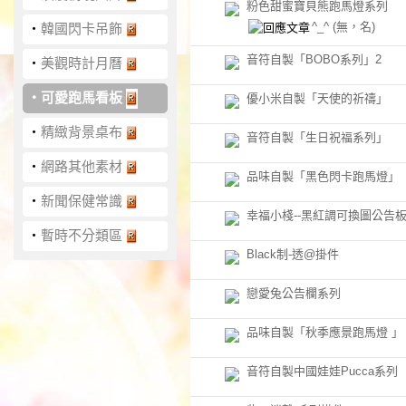
粉色甜蜜寶貝熊跑馬燈系列
^_^
(無，名)
‧
韓國閃卡吊飾
音符自製「BOBO系列」2
‧
美觀時計月曆
‧
可愛跑馬看板
優小米自製「天使的祈禱」
‧
精緻背景桌布
音符自製「生日祝福系列」
‧
網路其他素材
品味自製「黑色閃卡跑馬燈」
‧
新聞保健常識
幸福小棧--黑紅調可換圖公告
‧
暫時不分類區
Black制-透@掛件
戀愛兔公告欄系列
品味自製「秋季應景跑馬燈 」
音符自製中國娃娃Pucca系列