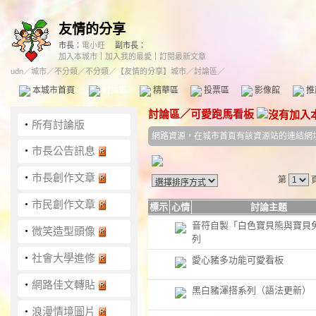
友情的分享
市長：
電小旺
副市長：
加入本城市
｜
加入我的最愛
｜
訂閱最新文章
udn
／
城市
／
不分類
／
不分類
／
【友情的分享】城市
／討論區／
本城市首頁
討論區
精華區
投票區
影像館
推
討論區
／
可愛跑馬看板
‧
所有討論版
網路資源，在城市首頁有該資源站的連結網
‧
市長公告訊息
‧
市長創作文章
第
‧
市民創作文章
標示
心情
討論主題
音符自製「白色寶貝熊與寶貝
‧
微笑造型頭像
列
‧
社會大學進修
愛心豬多功能可愛看板
‧
網路佳文轉貼
黑白豬渾搭系列（語法更新）
‧
浪漫情境圖片