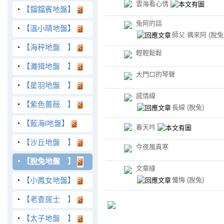
雲海看心情
‧
【鐺鐺賓地盤】
兔阿的話
‧
【溫小晴地盤】
師父 偶來阿
(脫兔
‧
【海秤地盤 】
輕輕鬆鬆
‧
【灕揖地盤 】
大門口的琴聲
‧
【星羽地盤 】
感情線
‧
【紫色薔薇 】
長線
(脫兔)
‧
【藍海l地盤】
春天吟
‧
【沙丘地盤 】
今夜風真寒
‧
【脫兔地盤 】
文章緣
懺悔
(脫兔)
‧
【小鳳女地盤】
‧
【老查居士 】
‧
【太子地盤 】