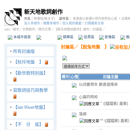
新天地歌詞創作
市長：
林潮叔(毗太子)
副市長：
老查居士新書4-明月依然在心底
、
太陽
加入本城市
｜
推薦本城市
｜
加入我的最愛
｜
訂閱最新文章
udn
／
城市
／
文學創作
／
現代文學
／
【新天地歌詞創作】城市
／討論區／
本城市首頁
討論區
精華區
投票區
影像館
推
討論區
／
【脫兔地盤 】
‧
所有討論版
‧
【秋玲地盤 】
‧
【勸世歌特別版】
標示
心情
討論主題
以詩慶周年 歡喜道陣來
‧
寫歌詞技巧與教學
心痛的時袸
ˇˇ
((鐺鐺賓) 嘉賓)
‧
【Ian River地盤】
落網
^^
((鐺鐺賓) 嘉賓)
‧
【不 分 版】