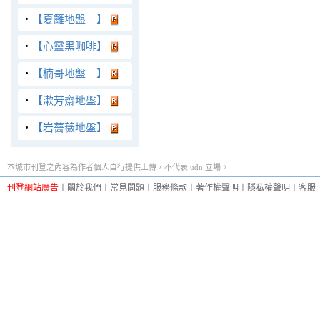
‧
【夏籬地盤 】
‧
【心靈黑咖啡】
‧
【楠哥地盤 】
‧
【漱芳齋地盤】
‧
【岩薔薇地盤】
本城市刊登之內容為作者個人自行提供上傳，不代表 udn 立場。
刊登網站廣告
︱
關於我們
︱
常見問題
︱
服務條款
︱
著作權聲明
︱
隱私權聲明
︱
客服