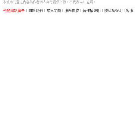
本城市刊登之內容為作者個人自行提供上傳，不代表 udn 立場。
刊登網站廣告
︱
關於我們
︱
常見問題
︱
服務條款
︱
著作權聲明
︱
隱私權聲明
︱
客服