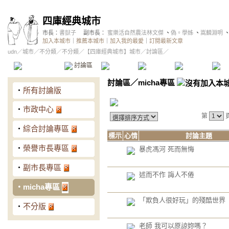
四庫經典城市
市長：
書獃子
副市長：
蜜樂活自然農法林文傑
、
偽。學姊
、
嵩麟淵明
加入本城市
｜
推薦本城市
｜
加入我的最愛
｜
訂閱最新文章
udn
／
城市
／
不分類
／
不分類
／
【四庫經典城市】城市
／討論區／
本城市首頁
討論區
精華區
投票區
影像館
推
討論區
／
micha專區
‧
所有討論版
‧
市政中心
第
‧
綜合討論專區
標示
心情
討論主題
‧
榮譽市長專區
暴虎馮河 死而無悔
‧
副市長專區
述而不作 誨人不倦
‧
micha專區
「欺負人很好玩」的殘酷世界
‧
不分版
老師 我可以原諒妳嗎？