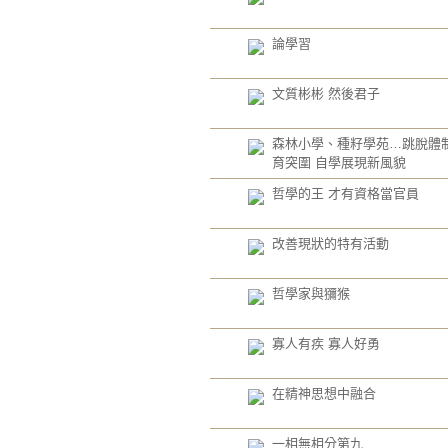
論學習
文質彬彬 然後君子
森林小學、種籽學苑…跳脫體制
育突圍 自學展現新風貌
哲學的王 才有資格當官員
改善現狀的特有活動
哲學家與獼猴
寡人有疾 寡人好勇
在精神思想中融合
一相無相分第九