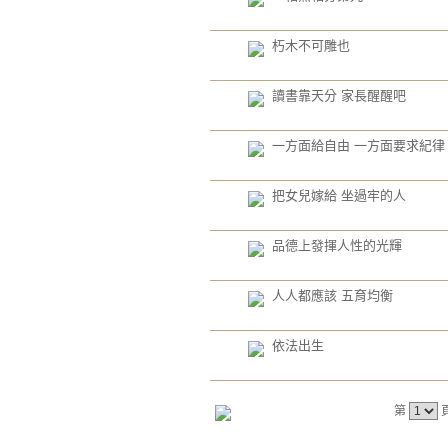
朽木不可雕也
讀書靠天分 家長醒醒吧
一方面給自由 一方面要求紀律
把女兒嫁給 坐過牢的人
品德上發揮人性的光輝
人人都應該 五育均衡
依法出生
第