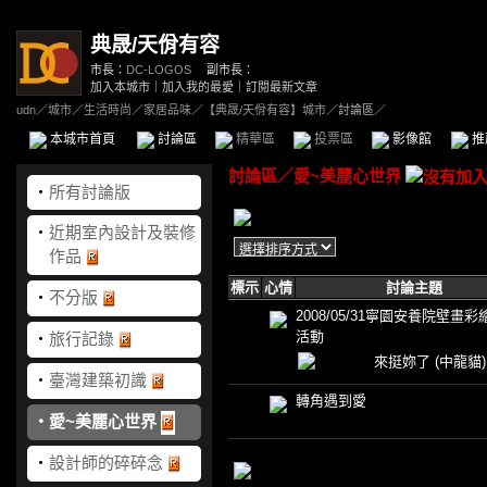
典晟/天佾有容
市長：
DC-LOGOS
副市長：
加入本城市
｜
加入我的最愛
｜
訂閱最新文章
udn
／
城市
／
生活時尚
／
家居品味
／
【典晟/天佾有容】城市
／討論區／
本城市首頁
討論區
精華區
投票區
影像館
推
討論區
／
愛~美麗心世界
‧
所有討論版
‧
近期室內設計及裝修
作品
標示
心情
討論主題
‧
不分版
2008/05/31寧園安養院壁畫
活動
‧
旅行記錄
來挺妳了
(中龍貓)
‧
臺灣建築初識
轉角遇到愛
‧
愛~美麗心世界
‧
設計師的碎碎念