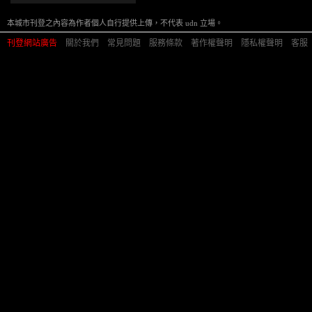
本城市刊登之內容為作者個人自行提供上傳，不代表 udn 立場。
刊登網站廣告
︱
關於我們
︱
常見問題
︱
服務條款
︱
著作權聲明
︱
隱私權聲明
︱
客服