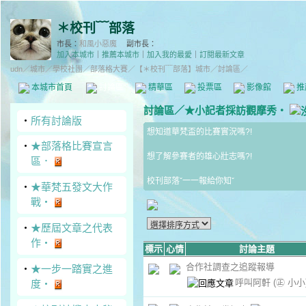
＊校刊﹋部落
市長：
和風小惡魔
副市長：
加入本城市
｜
推薦本城市
｜
加入我的最愛
｜
訂閱最新文章
udn
／
城市
／
學校社團
／
部落格大賽
／
【＊校刊﹋部落】城市
／討論區／
本城市首頁
討論區
精華區
投票區
影像館
推
討論區
／
★小記者採訪觀摩秀‧
‧
所有討論版
想知道華梵盃的比賽實況嗎?!
‧
★部落格比賽宣言
想了解參賽者的雄心壯志嗎?!
區．
校刊部落ˇ一一報給你知ˇ
‧
★華梵五發文大作
戰‧
‧
★歷屆文章之代表
作‧
標示
心情
討論主題
合作社調查之追蹤報導
‧
★一步一踏實之進
呼叫阿軒
(㊣ 小小
度‧