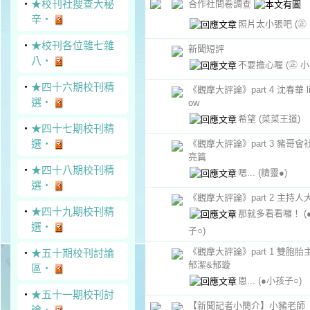
‧
★校刊社搜查大秘
合作社問卷調查
辛‧
照片太小張吧
(㊣
‧
★校刊各位雜七雜
新聞短評
八‧
不要擔心喔
(㊣ 小
‧
★四十六期校刊精
《觀摩大評論》part 4 沈春華 lif
選‧
ow
希望
(菜菜王道)
‧
★四十七期校刊精
選‧
《觀摩大評論》part 3 豬哥會
亮篇
‧
★四十八期校刊精
嗯...
(精靈●)
選‧
《觀摩大評論》part 2 主持人
‧
★四十九期校刊精
那就多看看囉！
選‧
子○)
《觀摩大評論》part 1 雙胞胎
‧
★五十期校刊討論
郁潔&郁璇
區‧
恩...
(●小孩子○)
‧
★五十一期校刊討
【新聞記者小簡介】小豬老師
論．