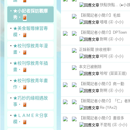
快點快點...
(●小孩
‧
★小記者採訪觀摩
【新聞記者小簡介】毛姐
秀‧
嘻嘻
(㊣ 小小)
‧
★美食報導練習專
【新聞記者小簡介】DPTown
欄‧
對啊
(㊣ 小小)
‧
★校刊惇敘青年漫
正妹新聞 拚收視率!
畫‧
呵呵
(㊣ 小小)
‧
★校刊惇敘青年插
本文已被刪除
畫‧
哈哈'
(菜菜王道)
‧
★校刊惇敘青年畫
【新聞記者小簡介】商一勤
作．
對啊
(㊣ 小小)
‧
★巧妙的緣相遇故
【新聞記者小簡介】「仁」者
事‧
Re
(YAx2)
‧
★ＬＡＭＥＲ分享
【新聞記者小簡介】畫很多
欄‧
不是啦
(㊣ 小小)