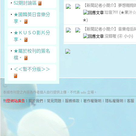
‧
52期討論區
【新聞記者小簡介】夢想翱翔
垃圾?!!!
(★果汁☆j
‧
★國韓英日音樂分
★)
享‧
【新聞記者小簡介】音樂母后
‧
★ＫＵＳＯ影片分
沒錯喔
(㊣ 小小)
享‧
‧
★屬於校刊的簽名
檔‧
‧
＜＜暫不分版＞＞
本城市刊登之內容為作者個人自行提供上傳，不代表 udn 立場。
刊登網站廣告
︱
關於我們
︱
常見問題
︱
服務條款
︱
著作權聲明
︱
隱私權聲明
︱
客服