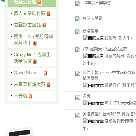
‧
班級公告區
2009夏日同學會
‧
個人文章創作區
寒假同學會
‧
看圖說古靈話
新增投票
‧
獨家！317考前精闢
我認為
(謝大牛)
大解析！
7/27星期天 邱盃盃家之旅
‧
Crazy life！古靈生
可惡的颱風
(青花
活哈啦區
的小花)
‧
Good Share！
我們上報了~~~~中女兩班部落
梵盃得獎
‧
古靈盃新詩大賽
感覺真好
(橘子橘
‧
不分版
頒獎
啊！
(731大大隊長
師培評鑑》台大列2等 將減招2
沒影響到我們唷!
牛)