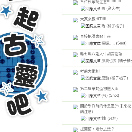
各位觀眾請注意!!!!!!!!!!!!
嗯
(謝大牛)
大家來踩HIT!!!!!
哈
(橘子橘子)
直接把課表貼上來
喔喔.....
(Snot)
雜七雜八謝大牛胡言亂語
那我也要
(橘子橘
考前大衝刺!!
感動
(橘子橘子)
第二屆華梵盃初選入圍
(毆)
(Snot)
關於學測時的休息區(※未來校
請注意)
對!
(凡翔)
拔蘿蔔，幾分之幾？