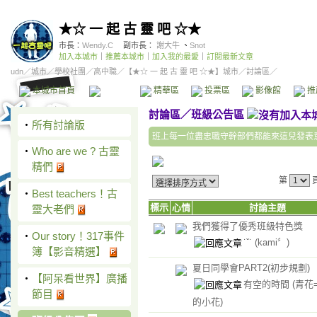
★☆ 一 起 古 靈 吧 ☆★
市長：
Wendy.C
副市長：
謝大牛
、
Snot
加入本城市
｜
推薦本城市
｜
加入我的最愛
｜
訂閱最新文章
udn
／
城市
／
學校社團
／
高中職
／
【★☆ 一 起 古 靈 吧 ☆★】城市
／討論區／
本城市首頁
討論區
精華區
投票區
影像館
推
討論區
／
班級公告區
‧
所有討論版
班上每一位盡忠職守幹部們都能來這兒發表
‧
Who are we ? 古靈
精們
第
‧
Best teachers！古
標示
心情
討論主題
靈大老們
我們獲得了優秀班級特色獎
‧
Our story！317事件
˙ˇ˙
(kami〞)
簿【影音精選】
夏日同學會PART2(初步規劃)
‧
【阿呆看世界】廣播
有空的時間
(青花
節目
的小花)