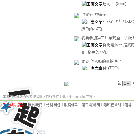
恩阿。
(Snot)
照過來 照過來
小花的照片阿XD
綠色的小花)
我要參加第二屆華梵盃－班級
你閃邊拉~~是我
花=綠色的小花)
關於 個人照的團拍時間
伸
(TOO)
第
本城市刊登之內容為作者個人自行提供上傳，不代表 udn 立場。
刊登網站廣告
︱
關於我們
︱
常見問題
︱
服務條款
︱
著作權聲明
︱
隱私權聲明
︱
客服