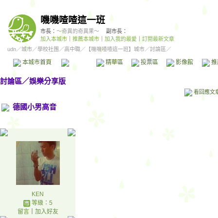
嘰嘰喳喳這一班
市長：
～奇異的奇異果～
副市長：
加入本城市
｜
推薦本城市
｜
加入我的最愛
｜
訂閱最新文章
udn
／
城市
／
學校社團
／
高中職
／
【嘰嘰喳喳這一班】城市
／討論區／
本城市首頁
討論區
精華區
投票區
影像館
推
討論區
／
娛樂分享版
看回應文
德國小男高音
KEN
等級：5
留言
｜
加入好友