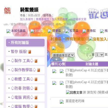
騎鱉饅頭
市長：
騎鱉a饅頭
副市長：
加入本城市
｜
推薦本城市
｜
加入我的最愛
｜
訂閱最新文章
udn
／
城市
／
不分類
／
不分類
／
【騎鱉饅頭】城市
／討論區／
本城市首頁
討論區
精華區
投票區
影像館
推
討論區
（
所有討論版
）
‧
所有討論版
‧
暫存 版版!
第
頁
‧
♤製作 工具♤
標示
心情
討論主題
‧
♤製作教學區♤
[下載]photoCap 4.31正式版
軟體)
‧
♤軟體 工具♤
[下載]photoCap 4.22正式版
軟體)
‧
♤防毒 防駭♤
謝 謝告知
(騎鱉a
‧
♤電腦 資訊♤
薑還是老的辣
‧
♤電腦 教學♤