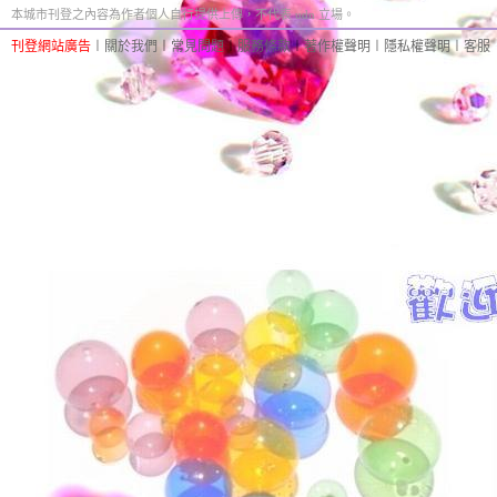
本城市刊登之內容為作者個人自行提供上傳，不代表 udn 立場。
刊登網站廣告
︱
關於我們
︱
常見問題
︱
服務條款
︱
著作權聲明
︱
隱私權聲明
︱
客服