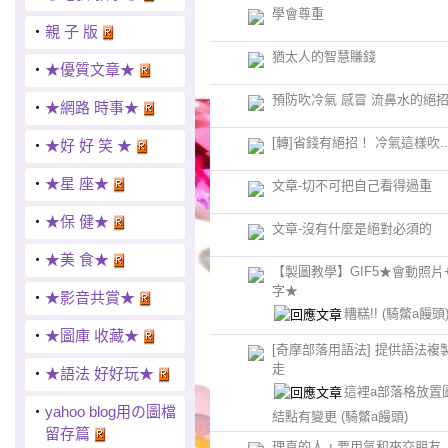
學會尊重
‧
親 子 版
猶太人的智慧賺錢
‧
★優質文章★
預防吹冷氣 感冒 流鼻水的絕
‧
★網路 時事★
[轉]省錢有絕招！ 冷氣這樣吹..
‧
★好 好 笑 ★
‧
★星 座★
文章-切不可把自己看得過重
‧
★保 健★
文章-沒有什麼是絕對必須的
‧
★美 食★
【製圖教學】GIF5★會動照片
字★
‧
★影音共賞★
糟糕!!
(騎鱉a饅頭
‧
★圖庫 收藏★
[奇摩部落用語法] 提供語法複
走
‧
★語法 好好玩★
這裡a部落格放置
‧
yahoo blog用の圖檔
結點有變更
(騎鱉a饅頭)
留存篇
理直的人，要用氣和來交朋友