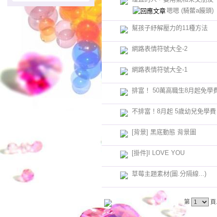
嗯嗯
(騎鱉a饅頭)
幫孩子紓解壓力的11種方法
網路表情符號大全-2
網路表情符號大全-1
排富！ 50萬高職生8月起免學
不排富！8月起 5歲幼兒免學費
[背景] 黑底動態 背景圖
[掛件]I LOVE YOU
草莓主題素材(圖.分隔線...)
第
頁