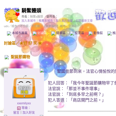
騎鱉饅頭
市長：
騎鱉a饅頭
副市長：
加入本城市
｜
推薦本城市
｜
加入我的最愛
｜
訂閱最新文章
udn
／
城市
／
不分類
／
不分類
／
【騎鱉饅頭】城市
／討論區／
本城市首頁
討論區
精華區
投票區
影像館
推
討論區
／
★好 好 笑 ★
聖誕節購物
聖誕佳節到來，法官心情愉悅的
犯人回答：「我今年聖誕節購物早了
法官說：「那並不事件壞事」
法官說：「到底多早之前啊？」
犯人答道：「商店開門之前。」
xxemilyxx
等級：
留言
｜
加入好友