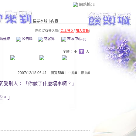
網路城邦
你還沒有登入喔(
馬上登入
/
加入會員
)
薦連結
公告區
訪客簿
市政中心
(0)
字體：
小
中
大
2007/12/18 06:41 瀏覽
588
｜回應
0
｜
推薦
0
問受刑人：「你做了什麼壞事啊？」
些。」