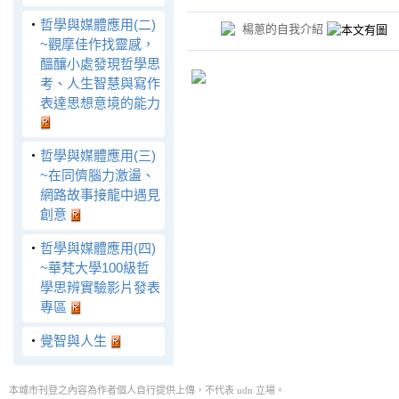
‧
哲學與媒體應用(二)
楊蔥的自我介紹
~觀摩佳作找靈感，
醞釀小處發現哲學思
考、人生智慧與寫作
表達思想意境的能力
‧
哲學與媒體應用(三)
~在同儕腦力激盪、
網路故事接龍中遇見
創意
‧
哲學與媒體應用(四)
~華梵大學100級哲
學思辨實驗影片發表
專區
‧
覺智與人生
本城市刊登之內容為作者個人自行提供上傳，不代表 udn 立場。