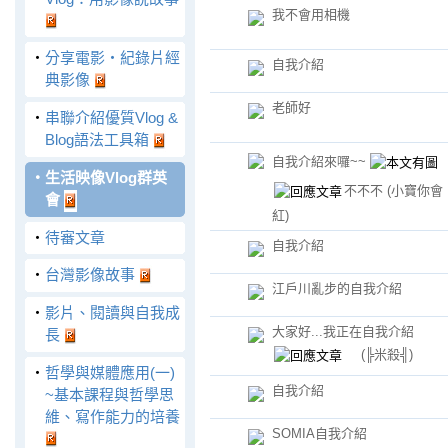
我不會用相機
‧
分享電影‧紀錄片經
自我介紹
典影像
老師好
‧
串聯介紹優質Vlog &
Blog語法工具箱
自我介紹來囉~~
‧
生活映像Vlog群英
不不不
(小寶你會
會
紅)
‧
待審文章
自我介紹
‧
台灣影像故事
江戶川亂步的自我介紹
‧
影片、閱讀與自我成
大家好...我正在自我介紹
長
(╠米殺╣)
‧
哲學與媒體應用(一)
自我介紹
~基本課程與哲學思
維、寫作能力的培養
SOMIA自我介紹