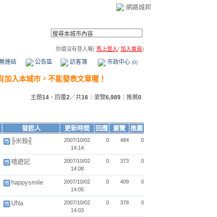
網路城邦
你還沒有登入喔(
馬上登入
/
加入會員
)
薦連結
公告區
訪客簿
市政中心
(0)
主題
14
、回覆
2
／共
16
｜瀏覽
6,989
｜推薦
0
發起人
更新時間
回應
瀏覽
推薦
╠米殺╣
2007/10/02
0
484
0
14:14
嘻遊記
2007/10/02
0
373
0
14:08
happysmile
2007/10/02
0
409
0
14:05
UNa
2007/10/02
0
378
0
14:03