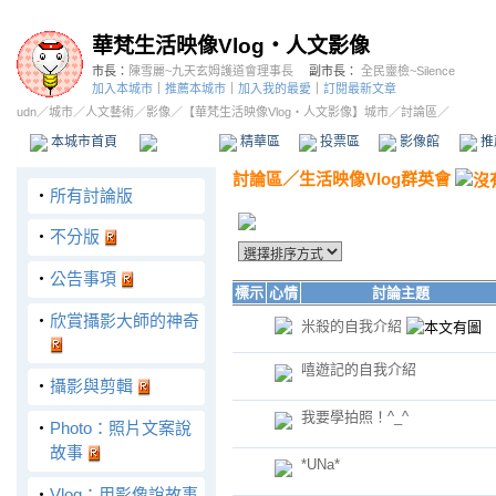
華梵生活映像Vlog‧人文影像
市長：
陳雪麗~九天玄姆護道會理事長
副市長：
全民靈檢~Silence
加入本城市
｜
推薦本城市
｜
加入我的最愛
｜
訂閱最新文章
udn
／
城市
／
人文藝術
／
影像
／
【華梵生活映像Vlog‧人文影像】城市
／討論區／
本城市首頁
討論區
精華區
投票區
影像館
推
討論區
／
生活映像Vlog群英會
‧
所有討論版
‧
不分版
‧
公告事項
標示
心情
討論主題
‧
欣賞攝影大師的神奇
米殺的自我介紹
嘻遊記的自我介紹
‧
攝影與剪輯
我要學拍照！^_^
‧
Photo：照片文案說
故事
*UNa*
‧
Vlog：用影像說故事