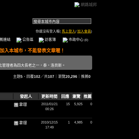
網路城邦
你還沒有登入喔(
馬上登入
/
加入會員
)
薦連結
公告區
訪客簿
市政中心
(0)
此管理者為四大長老之一，泰‧洛貝斯。
主題
5
、回覆
102
／共
107
｜瀏覽
20,296
｜推薦
0
發起人
更新時間
回應
瀏覽
推薦
聿璟
2011/01/21
15
5,925
0
00:26
聿璟
2010/12/15
1
4,985
0
17:49