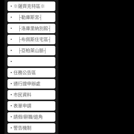
‧
※薩齊克特區※
‧
├勒庫斯宮┤
‧
├洛庫里納別館┤
‧
├布佩斯住宅區┤
‧
├亞柏萊山脈┤
‧
‧
任務公告區
‧
通行證申辦處
‧
市民資料
‧
表單申請
‧
請假/辭職/退角
‧
警告機制