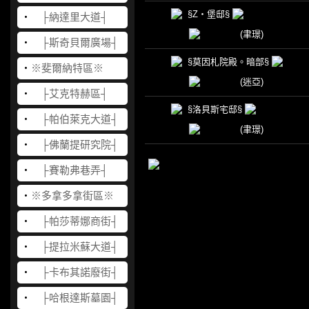
§Z‧堡邸§
‧
├納達里大道┤
(聿璟)
‧
├斯奇貝爾廣場┤
§莫因札院殿。暗部§
‧
※斐爾納特區※
(迷亞)
‧
├艾克特赫區┤
§洛貝斯宅邸§
‧
├帕伯萊克大道┤
(聿璟)
‧
├佛蘭提研究院┤
‧
├賽勒弗巷弄┤
‧
※多拿多拿街區※
‧
├帕莎蒂娜商街┤
‧
├提拉米蘇大道┤
‧
├卡布其諾廢街┤
‧
├哈根達斯墓園┤