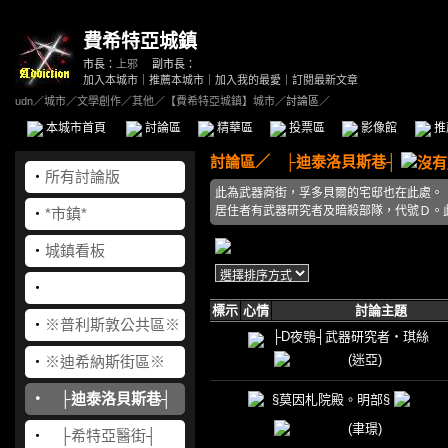
費希特亞城鎮
市長：
上邪
副市長：
加入本城市
｜
推薦本城市
｜
加入我的最愛
｜
訂閱最新文章
udn
／
城市
／
文學創作
／
其他
／
【費希特亞城鎮】城市
／討論區／
本城市首頁
討論區
精華區
投票區
影像館
推
討論區
／
├迪泰洛貝斯巷┤
‧
所有討論版
此為武器商街，孚多貝爾的宅邸也在此處。
居住者有武器研究者及暗殺部隊，代號Ｄ。
‧
*市鎮*
‧
城鎮看板
‧
標示
心情
討論主題
‧
※普利斯敦公共區※
├D夜鴞┤武器研究者‧琪絲
(迷亞)
‧
※迪希納斯街區※
‧
├迪泰洛貝斯巷┤
§莫因札院殿。明部§
(聿璟)
‧
├希特亞醫街┤