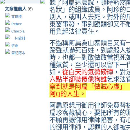
聽了阿扁這麼說，頓時豁然
名狀」的組織成員。阿珍的
文章推薦人
(6)
別人，或叫人去死。對外的
文俠隱
東窗事發，事到臨頭卻又不
Rebec
用負起法律責任。
Chocola
一杯飲料
不過稱阿扁為山寨頭目又有
張爺
蹄聲就嚇死百姓，到處殺人
筆記阿本
時，也都一副敢做敢當視死
種氣質，至少還可以留下一
如。
從白天的氣勢磅礡
，對
六點半卻裝傻像狗雄
乞求法
察到就是阿扁「做賊心虛」「做
阿Q的人生。
阿扁原想用御用律師免費替
扁珍窩藏禍心，要把所有的
不願再讓御用律師陷害，有
的御用律師，認罪的人卻被