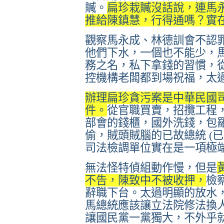
贓。
扁珍栽贓沒話說，連馬
推給陳鎮慧，行得通嗎？實
觀察馬永成、林德訓會不認
他們下水，一個也不能少，
務之名，私下拿錢的習慣，
控機構老闆都到場祝福，太
辦理扁珍貪污案是中華民國
件。
從官職買賣，招攬工程
部會的錢櫃，國外洗錢，包
偷，賊頭賊腦的已故總統 (
司法檢調單位實在是一項極
無法怪特偵組動作慢，但是
不告，陳致中不被收押，
檢
辭職下台。太過明顯的放水
馬總統應該讓立法院修法換
讓國民黨一黨獨大，不外乎