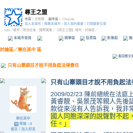
尋王之盟
市長：
文俠隱
副市長：
Chocola
加入本城市
｜
推薦本城市
｜
加入我的最愛
｜
訂閱最新文章
udn
／
城市
／
政治社會
／
國際萬象
／
【尋王之盟】城市
／討論區／
本城市首頁
討論區
精華區
投票區
影像館
推
討論區
／
樂在其中 區
看回應文
只有山寨頭目才說不用負起法律責任
只有山寨頭目才說不用負起法
2009/02/23 陳前總統在法庭
黃睿靚、吳景茂等親人先後
款從來沒有人告訴我，我非
國人同胞深深的說聲對不起
樂在其中
任。」
等級：8
留言
｜
加入好友