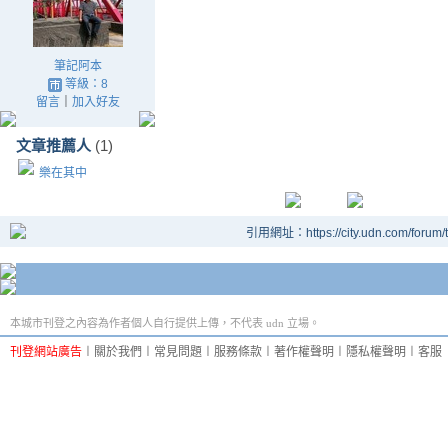
筆記阿本
等級：8
留言
｜
加入好友
文章推薦人
(1)
樂在其中
引用網址：https://city.udn.com/forum
本城市刊登之內容為作者個人自行提供上傳，不代表 udn 立場。
刊登網站廣告
︱
關於我們
︱
常見問題
︱
服務條款
︱
著作權聲明
︱
隱私權聲明
︱
客服