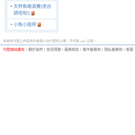
‧
天秤魚喇滴賽(用台
語唸啦!)
‧
小魚小說吧
本城市刊登之內容為作者個人自行提供上傳，不代表 udn 立場。
刊登網站廣告
︱
關於我們
︱
常見問題
︱
服務條款
︱
著作權聲明
︱
隱私權聲明
︱
客服