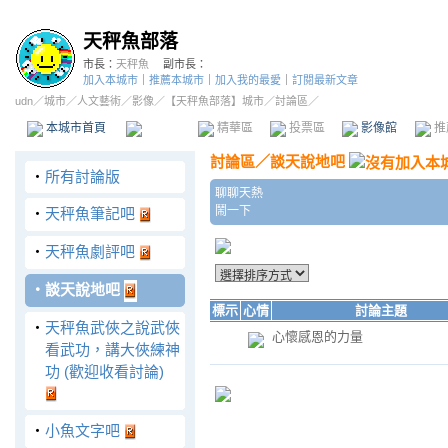
天秤魚部落
市長：
天秤魚
副市長：
加入本城市
｜
推薦本城市
｜
加入我的最愛
｜
訂閱最新文章
udn
／
城市
／
人文藝術
／
影像
／
【天秤魚部落】城市
／討論區／
本城市首頁
討論區
精華區
投票區
影像館
推
討論區
／
談天說地吧
‧
所有討論版
聊聊天熱
鬧一下
‧
天秤魚筆記吧
‧
天秤魚劇評吧
‧
談天說地吧
標示
心情
討論主題
‧
天秤魚武俠之說武俠
心懷感恩的力量
看武功，講大俠練神
功 (歡迎收看討論)
‧
小魚文字吧