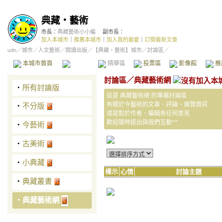
典藏‧藝術
市長：
典藏藝術小小編
副市長：
加入本城市
｜
推薦本城市
｜
加入我的最愛
｜
訂閱最新文章
udn
／
城市
／
人文藝術
／
閱讀出版
／
【典藏‧藝術】城市
／討論區／
本城市首頁
討論區
精華區
投票區
影像館
推
討論區
／
典藏藝術網
‧
所有討論版
這是 典藏藝術網 的專屬討論區
有關於今藝術的文章、評論、展覽資訊
‧
不分版
或是對於作者、編輯有任何意見
歡迎隨時提出與我們互動^^
‧
今藝術
‧
古美術
‧
小典藏
標示
心情
討論主題
‧
典藏叢書
‧
典藏藝術網