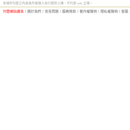
本城市刊登之內容為作者個人自行提供上傳，不代表 udn 立場。
刊登網站廣告
︱
關於我們
︱
常見問題
︱
服務條款
︱
著作權聲明
︱
隱私權聲明
︱
客服