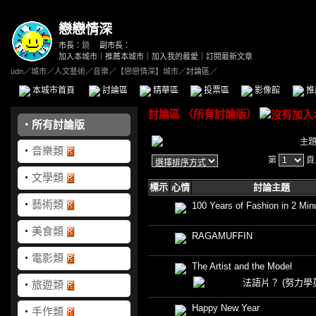
戀戀情深
市長：
鏡
副市長：
加入本城市
｜
推薦本城市
｜
加入我的最愛
｜
訂閱最新文章
udn
／
城市
／
人文藝術
／
音樂
／
【戀戀情深】城市
／討論區／
本城市首頁
討論區
精華區
投票區
影像館
推
討論區
（
所有討論版
）
‧
所有討論版
主
‧
音樂類
第
頁
‧
文學類
標示
心情
討論主題
‧
藝術類
100 Years of Fashion in 2 Min
‧
美食類
RAGAMUFFIN
‧
電影類
The Artist and the Model
法語片？
(努力學
‧
旅遊類
Happy New Year
‧
手作類