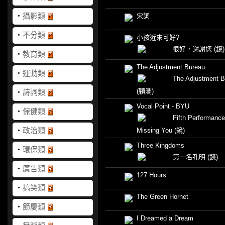
‧
攝影類
宋詞
‧
不分類
小孩近來可好?
很好，謝謝您
(鏡)
‧
教育類
The Adjustment Bureau
‧
運動類
The Adjustment B
(穎瀾)
‧
詩詞類
Vocal Point - BYU
‧
保健類
Fifth Performance 
‧
政治類
Missing You
(鏡)
Three Kingdoms
‧
環保類
第一名孔明
(鏡)
‧
廣告類
127 Hours
‧
搞笑類
The Green Hornet
‧
節慶類
I Dreamed a Dream