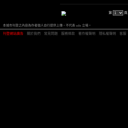
第
頁
本城市刊登之內容為作者個人自行提供上傳，不代表 udn 立場。
刊登網站廣告
︱
關於我們
︱
常見問題
︱
服務條款
︱
著作權聲明
︱
隱私權聲明
︱
客服