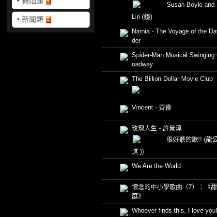
‧
舞蹈類
Susan Boyle and
Lin
(鏡)
‧
新聞類
Narnia - The Voyage of the D
der
Spider-Man Musical Swinging 
oadway
The Billion Dollar Movie Club
Vincent - 齊豫
玫瑰人生 - 許景淳
很好聽的歌!!
(龍公
琪 ))
We Are the World
懷念的中小學歌曲（7）：《
庭》
Whoever finds this, I love yo