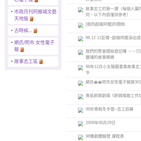
故事志工的第一課（每個人屬
‧
市政月刊阿緱城文藝
同，以下內容僅供參考）
天地版
[我的超級阿嬤]的開始
‧
古時候...
98.12.11彭厝~超級阿嬤演出
‧
網氏/罔市 女性電子
報
我們的聚會開始登記囉 －－只
鹽埔的故事媽媽
‧
故事志工區
98年12月小太陽圖書車故事志
令
網氏��罔市女性電子報第30
勇氣即興劇場《即興唱歌工作
99年寒假冬令營--志工招募
2009年06月29日
98豫劇體驗營 課程表