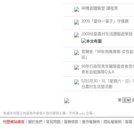
98豫劇體驗營 課程表
2009「愛你一輩子」守護團
2009兒童農村生活體驗遊學營
青輔會「98年飛雁專案-女性
班」
98年行政院青年輔導委員會青
青年自組團隊Q＆A
5月5月30、31（星期六、日
日農村生活營活動
第
本城市刊登之內容為作者個人自行提供上傳，不代表 udn 立場。
刊登網站廣告
︱
關於我們
︱
常見問題
︱
服務條款
︱
著作權聲明
︱
隱私權聲明
︱
客服