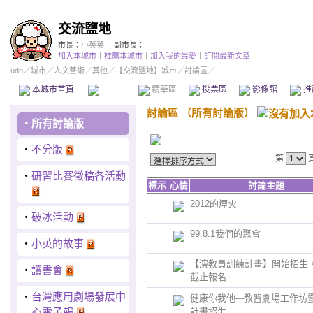
交流鹽地
市長：
小英英
副市長：
加入本城市
｜
推薦本城市
｜
加入我的最愛
｜
訂閱最新文章
udn
／
城市
／
人文藝術
／
其他
／
【交流鹽地】城市
／討論區／
本城市首頁
討論區
精華區
投票區
影像館
推
討論區
（
所有討論版
）
‧
所有討論版
‧
不分版
第
‧
研習比賽徵稿各活動
標示
心情
討論主題
2012的煙火
‧
破冰活動
99.8.1我們的聚會
‧
小英的故事
【演教員訓練計畫】開始招生，8
‧
讀書會
截止報名
‧
台灣應用劇場發展中
健康你我他---教習劇場工作坊
心電子報
計畫招生