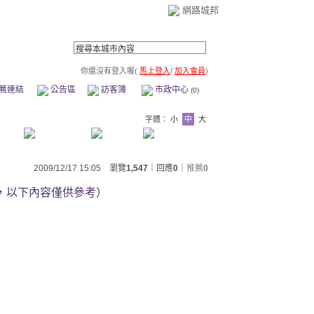
網路城邦
你還沒有登入喔(
馬上登入
/
加入會員
)
薦連結
公告區
訪客簿
市政中心
(0)
字體：
小
中
大
2009/12/17 15:05 瀏覽
1,547
｜回應
0
｜
推薦
0
，以下內容僅供參考）