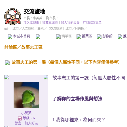
交流鹽地
市長：
小英英
副市長：
加入本城市
｜
推薦本城市
｜
加入我的最愛
｜
訂閱最新文章
udn
／
城市
／
人文藝術
／
其他
／
【交流鹽地】城市
／討論區／
本城市首頁
討論區
精華區
投票區
影像館
推
討論區
／
故事志工區
故事志工的第一課（每個人屬性不同，以下內容僅供參考）
故事志工的第一課（每個人屬性不同
了解你的立場作風與想法
小英英
等級：6
1.
我從哪裡來，為何而來？
留言
｜
加入好友