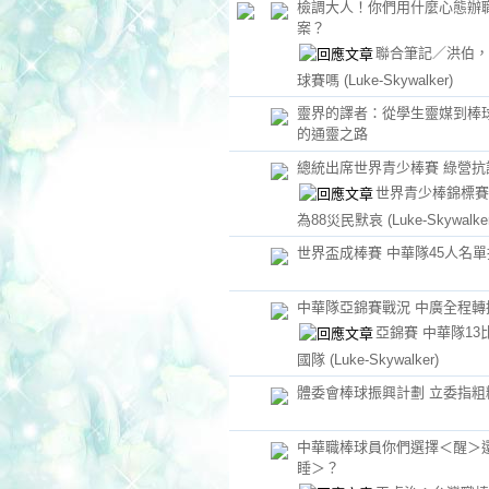
檢調大人！你們用什麼心態辦
案？
聯合筆記／洪伯，
球賽嗎
(Luke-Skywalker)
靈界的譯者：從學生靈媒到棒
的通靈之路
總統出席世界青少棒賽 綠營抗
世界青少棒錦標賽
為88災民默哀
(Luke-Skywalke
世界盃成棒賽 中華隊45人名
中華隊亞錦賽戰況 中廣全程轉
亞錦賽 中華隊13
國隊
(Luke-Skywalker)
體委會棒球振興計劃 立委指粗
中華職棒球員你們選擇＜醒＞
睡＞？