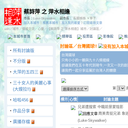
蔡詩萍 之 萍水相逢
市長：
Luke-Skywalker
副市長：
長腿姊姊
、
寧子
加入本城市
｜
推薦本城市
｜
加入我的最愛
｜
訂閱最新文章
udn
／
城市
／
情感交流
／
心靈
／
【蔡詩萍 之 萍水相逢】城市
／討論區／
本城市首頁
討論區
精華區
投票區
影像館
推
討論區
／
台灣國球!!
‧
所有討論版
台灣國球
只有小小的一顆與九十八條縫線
‧
不分版
卻讓我們在五十年代到現今,一次又一次的創造
讓我們一起分享這屬於台灣人的驕傲
‧
大萍的五四三
‧
三十女人的美麗心事
第
(大嫂拉!!)
標示
心情
討論主題
‧
哈啦456
兄弟遭搜索 中職前景蒙陰影
‧
作品分享
周美青挺兄弟 象
(Luke-Skywalker)
‧
廣播存檔