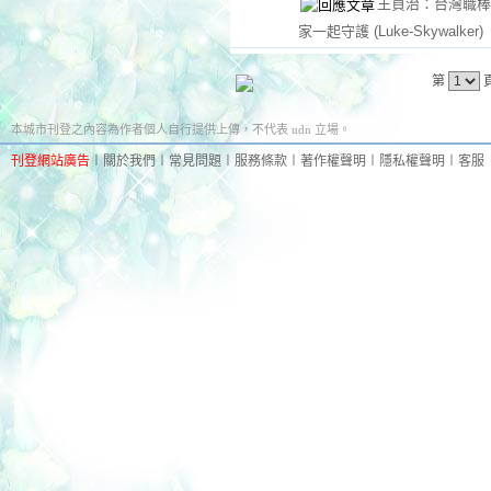
王貞治：台灣職棒
家一起守護
(Luke-Skywalker)
第
本城市刊登之內容為作者個人自行提供上傳，不代表 udn 立場。
刊登網站廣告
︱
關於我們
︱
常見問題
︱
服務條款
︱
著作權聲明
︱
隱私權聲明
︱
客服