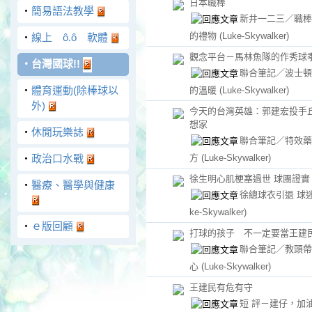
日本職棒
‧
簡易語法教學
新井一二三／職棒
的禮物
(Luke-Skywalker)
‧
線上 ô.ô 軟體
觀念平台－馬林魚隊的作秀球
‧
台灣國球!!
聯合筆記／波士頓
‧
體育運動(除棒球以
的溫暖
(Luke-Skywalker)
外)
今天的台灣英雄：郭建宏投手
想家
‧
休閒玩樂誌
聯合筆記／特效藥
‧
政治口水戰
方
(Luke-Skywalker)
徐生明心肌梗塞過世 球團證實
‧
醫療、醫學與健康
徐總球衣引退 球
ke-Skywalker)
‧
ｅ版回顧
打球的孩子 不一定要當王建
聯合筆記／教頭帶
心
(Luke-Skywalker)
王建民有危有守
短 評－建仔，加