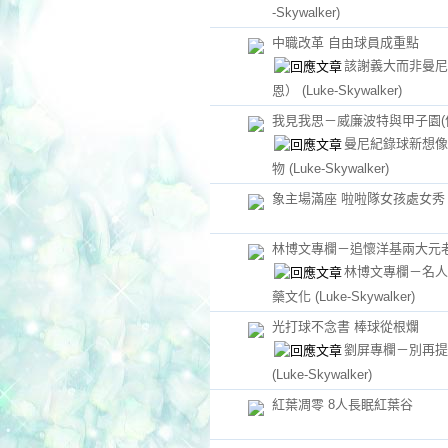
-Skywalker)
中職改革 自由球員成重點
該謝義大而非曼尼
恩）
(Luke-Skywalker)
我見我思－威廉波特與甲子園(
曼尼紀錄球新想像
物
(Luke-Skywalker)
象主場滿座 啦啦隊女孩處女秀
林博文專欄－追懷洋基兩大元
林博文專欄－名人
藥文化
(Luke-Skywalker)
光打球不念書 棒球從根爛
劉屏專欄－別再提
(Luke-Skywalker)
紅葉凋零 8人長眠紅葉谷