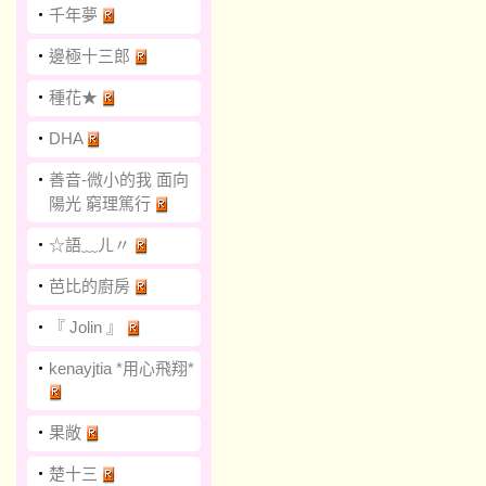
‧
千年夢
‧
邊極十三郎
‧
種花★
‧
DHA
‧
善音-微小的我 面向
陽光 窮理篤行
‧
☆語﹏ㄦ〃
‧
芭比的廚房
‧
『 Jolin 』
‧
kenayjtia *用心飛翔*
‧
果敞
‧
楚十三