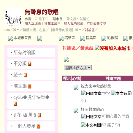
無聲息的歌唱
市長：
♡ 綾子♡
副市長：
陳文錫～就是忙
加入本城市
｜
推薦本城市
｜
加入我的最愛
｜
訂閱最新文章
udn
／
城市
／
情感交流
／
心靈
／
【無聲息的歌唱】城市
／討論區／
本城市首頁
討論區
精華區
投票區
影像館
推
討論區
／
虂意絲
‧
所有討論版
‧
不分版
‧
綾子
標示
心情
討論主題
‧
陳文錫
祝大家中秋節快樂
^o^v
‧
cy36◆虎年快樂◆
♡)
打開封閉的心
‧
§ 花 涵 薰 §
打開心靈的門窗
(♡ 綾子♡)
‧
一個人發呆