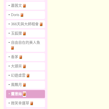
‧
蕭茜文
‧
Doris
‧
366天與大師相會
‧
玉狐狸
‧
自由自在的美人魚
‧
香茅
‧
大頭呆
‧
幻遊虛雲
‧
風飄月
‧
虂意絲
‧
微笑幸運草