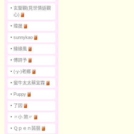
‧
玄聖觀(見世情返觀
心)
‧
瑋晟
‧
sunnykao
‧
緣緣風
‧
傅詩予
‧
(-y-)老鄉
‧
蠻牛太太蔡宜霖
‧
Puppy
‧
了因
‧
〃小 煞〃
‧
Ｑｐｅｎ蒟蒻