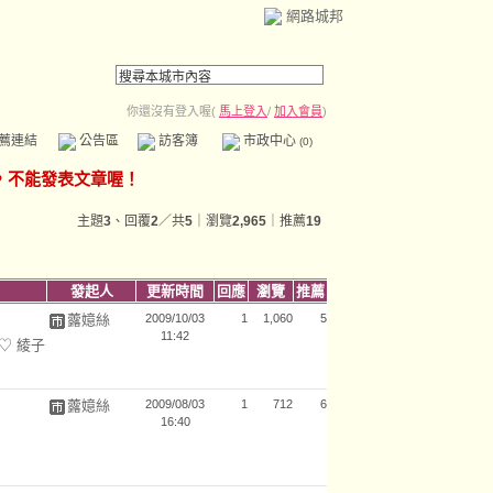
網路城邦
你還沒有登入喔(
馬上登入
/
加入會員
)
薦連結
公告區
訪客簿
市政中心
(0)
主題
3
、回覆
2
／共
5
｜瀏覽
2,965
｜推薦
19
發起人
更新時間
回應
瀏覽
推薦
虂嬑絲
2009/10/03
1
1,060
5
11:42
(♡ 綾子
虂嬑絲
2009/08/03
1
712
6
16:40