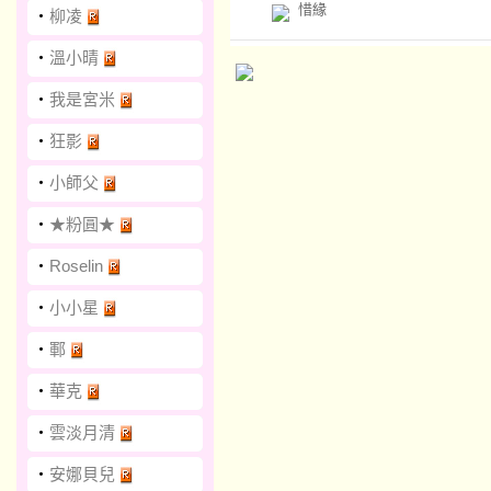
惜緣
‧
柳凌
‧
溫小晴
‧
我是宮米
‧
狂影
‧
小師父
‧
★粉圓★
‧
Roselin
‧
小小星
‧
鄆
‧
華克
‧
雲淡月清
‧
安娜貝兒