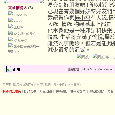
易交到好朋友吧!!所以特別
文章推薦人
(5)
己現在有幾個好姊妹好友們
fen22179
還記得作家
楊小雲
在人緣.
star42
人緣. 情緣.物緣基本上都
玉狐狸
他本身便是一種滿足和快樂,
陳文錫～就是忙
情緣,生活將充滿了愉悅,屬
♡ 綾子♡
雖然凡事隨緣，但若是能夠
溫小晴 要去溪頭一
減少很多的遺憾。
星期忙~
引用網址：https://city.udn.com/for
本城市刊登之內容為作者個人自行提供上傳，不代表 udn 立場。
刊登網站廣告
︱
關於我們
︱
常見問題
︱
服務條款
︱
著作權聲明
︱
隱私權聲明
︱
客服