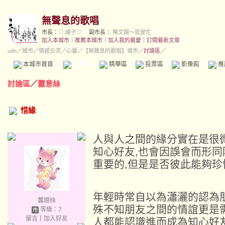
無聲息的歌唱
市長：
♡ 綾子♡
副市長：
陳文錫～就是忙
加入本城市
｜
推薦本城市
｜
加入我的最愛
｜
訂閱最新文章
udn
／
城市
／
情感交流
／
心靈
／
【無聲息的歌唱】城市
／討論區／
本城市首頁
討論區
精華區
投票區
影像館
推
討論區
／
虂意絲
惜緣
人與人之間的緣分實在是很
知心好友,也會因誤會而形同
重要的,但是是否彼此能夠
年輕時常自以為瀟灑的認為
虂嬑絲
殊不知朋友之間的情誼更是
等級：7
留言
｜
加入好友
人都能認識進而成為知心好