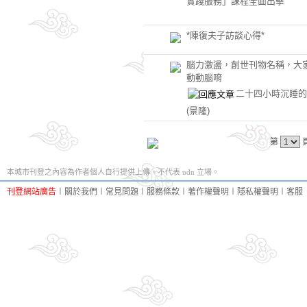
實踐服務」課程全面出擊
*陳復夫子訪談心得*
腦力激盪，創世刊物名稱，大
動動腦唷
二十四小時沉睡的
(景隆)
第
本城市刊登之內容為作者個人自行提供上傳，不代表 udn 立場。
刊登網站廣告
︱
關於我們
︱
常見問題
︱
服務條款
︱
著作權聲明
︱
隱私權聲明
︱
客服