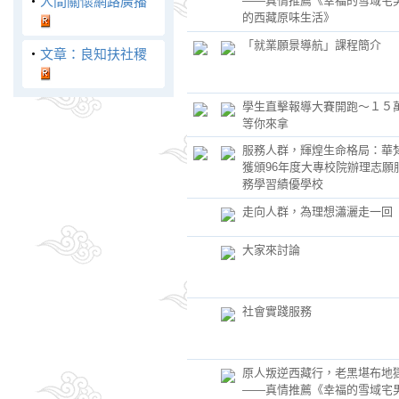
‧
人間關懷網路廣播
——真情推薦《幸福的雪域宅
的西藏原味生活》
「就業願景導航」課程簡介
‧
文章：良知扶社稷
學生直擊報導大賽開跑～１５
等你來拿
服務人群，輝煌生命格局：華
獲頒96年度大專校院辦理志願
務學習績優學校
走向人群，為理想瀟灑走一回
大家來討論
社會實踐服務
原人叛逆西藏行，老黑堪布地
——真情推薦《幸福的雪域宅