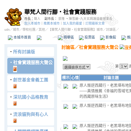
華梵人間行腳‧社會實踐服務
市長：
聲人
副市長：
景隆
、
陳雪麗~九天玄姆護道會理事長
加入本城市
｜
推薦本城市
｜
加入我的最愛
｜
訂閱最新文章
udn
／
城市
／
學校社團
／
其他
／
【華梵人間行腳‧社會實踐服務】城市
／討論區／
本城市首頁
討論區
精華區
投票區
影像館
推
討論區
／
社會實踐服務大聲公
‧
所有討論版
‧
社會實踐服務大聲公
第
標示
心情
討論主題
‧
創世基金會義工團
原人叛逆西藏行，老黑堪布地
——真情推薦《幸福的雪域宅
的西藏原味生活》
‧
深坑國小品格教育
原人叛逆西藏行，老黑堪布地
‧
流浪貓狗與有心人
原人叛逆西藏行，老黑堪布地