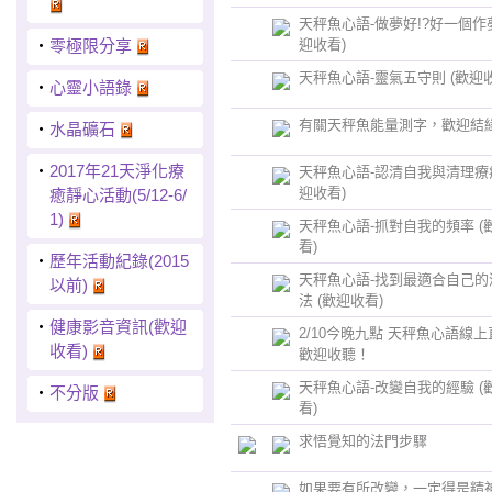
天秤魚心語-做夢好!?好一個作夢
‧
零極限分享
迎收看)
天秤魚心語-靈氣五守則 (歡迎收
‧
心靈小語錄
有關天秤魚能量測字，歡迎結緣
‧
水晶礦石
‧
2017年21天淨化療
天秤魚心語-認清自我與清理療癒
迎收看)
癒靜心活動(5/12-6/
1)
天秤魚心語-抓對自我的頻率 (
看)
‧
歷年活動紀錄(2015
天秤魚心語-找到最適合自己的
以前)
法 (歡迎收看)
‧
健康影音資訊(歡迎
2/10今晚九點 天秤魚心語線
收看)
歡迎收聽！
天秤魚心語-改變自我的經驗 (
‧
不分版
看)
求悟覺知的法門步驟
如果要有所改變，一定得是精