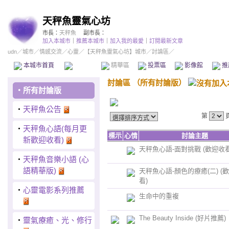
天秤魚靈氣心坊
市長：
天秤魚
副市長：
加入本城市
｜
推薦本城市
｜
加入我的最愛
｜
訂閱最新文章
udn
／
城市
／
情感交流
／
心靈
／
【天秤魚靈氣心坊】城市
／討論區／
本城市首頁
討論區
精華區
投票區
影像館
推
討論區
（
所有討論版
）
‧
所有討論版
‧
天秤魚公告
第
‧
天秤魚心語(每月更
標示
心情
討論主題
新歡迎收看)
天秤魚心語-面對挑戰 (歡迎收看
‧
天秤魚音樂小語 (心
語精華版)
天秤魚心語-顏色的療癒(二) (
看)
‧
心靈電影系列推薦
生命中的重複
The Beauty Inside (好片推薦)
‧
靈氣療癒、光、修行