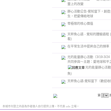
靈上的改變
靜心活動公告-覺知當下，創造
生，把愛傳給地球
零極限的核心價值
天秤魚心語 - 覺知的體驗過程 
看)
在平常生活中提昇自己的頻率
光的能量靜心活動（3/19-3/24
共同參與～主題：愛地球和平
光的能量靜心活
魚)
天秤魚心語-覺知當下（歡迎收
第
本城市刊登之內容為作者個人自行提供上傳，不代表 udn 立場。