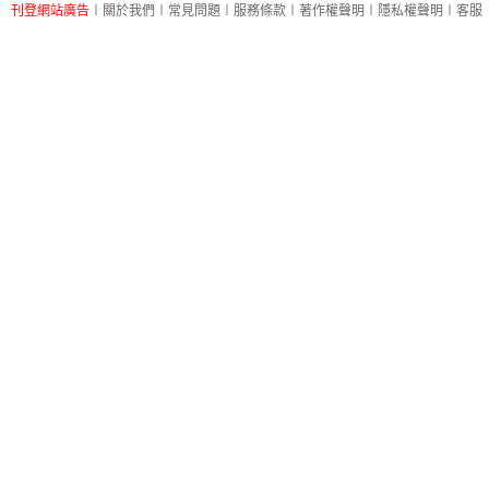
刊登網站廣告
︱
關於我們
︱
常見問題
︱
服務條款
︱
著作權聲明
︱
隱私權聲明
︱
客服