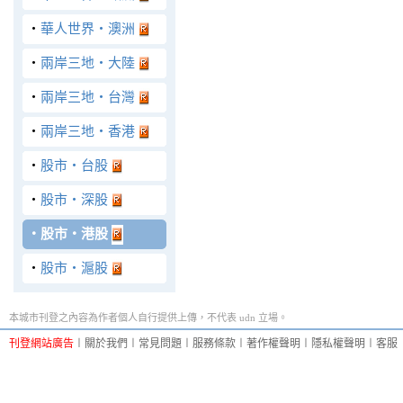
‧
華人世界‧澳洲
‧
兩岸三地‧大陸
‧
兩岸三地‧台灣
‧
兩岸三地‧香港
‧
股市‧台股
‧
股市‧深股
‧
股市‧港股
‧
股市‧滬股
本城市刊登之內容為作者個人自行提供上傳，不代表 udn 立場。
刊登網站廣告
︱
關於我們
︱
常見問題
︱
服務條款
︱
著作權聲明
︱
隱私權聲明
︱
客服