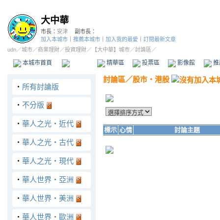
大中華
市長：
安津
副市長：
加入本城市
｜
推薦本城市
｜
加入我的最愛
｜
訂閱最新文章
udn
／
城市
／
商業理財
／
投資理財
／
【大中華】城市
／討論區／
本城市首頁
討論區
精華區
投票區
影像館
推
討論區
／
股市‧港股
‧
所有討論版
‧
不分版
‧
華人之光‧近代
標示
心情
討論主題
‧
華人之光‧古代
‧
華人之光‧現代
‧
華人世界‧亞洲
‧
華人世界‧美洲
‧
華人世界‧歐洲