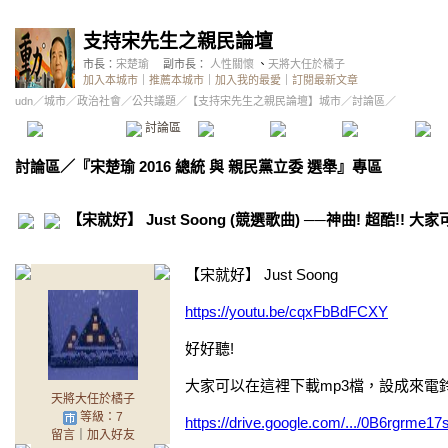
支持宋先生之親民論壇
市長：
宋楚瑜
副市長：
人性關懷
、
天將大任於橘子
加入本城市
｜
推薦本城市
｜
加入我的最愛
｜
訂閱最新文章
udn
／
城市
／
政治社會
／
公共議題
／
【支持宋先生之親民論壇】城市
／討論區／
本城市首頁
討論區
精華區
投票區
影像館
推
討論區
／
『宋楚瑜 2016 總統 與 親民黨立委 選舉』專區
【宋就好】 Just Soong (競選歌曲) ──神曲! 超酷!! 
【宋就好】 Just Soong
https://youtu.be/cqxFbBdFCXY
好好聽!
大家可以在這裡下載mp3檔，設成來電鈴聲 
天將大任於橘子
等級：7
https://drive.google.com/.../0B6rgr
留言
｜
加入好友