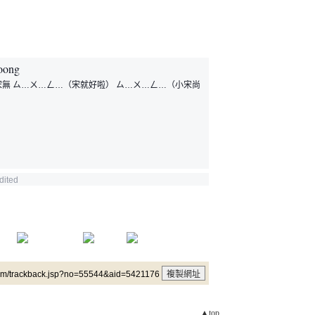
oong
無 ㄙ…ㄨ…ㄥ…（宋就好啦） ㄙ…ㄨ…ㄥ…（小宋尚
dited
um/trackback.jsp?no=55544&aid=5421176
▲top