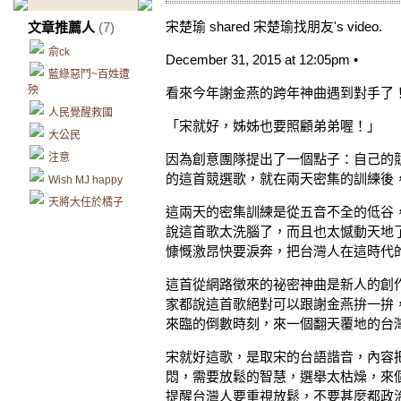
宋楚瑜 shared 宋楚瑜找朋友's video.
文章推薦人
(7)
俞ck
December 31, 2015 at 12:05pm •
藍綠惡鬥~百姓遭
殃
看來今年謝金燕的跨年神曲遇到對手了
人民覺醒救國
「宋就好，姊姊也要照顧弟弟喔！」
大公民
注意
因為創意團隊提出了一個點子：自己的
的這首競選歌，就在兩天密集的訓練後
Wish MJ happy
天將大任於橘子
這兩天的密集訓練是從五音不全的低谷
說這首歌太洗腦了，而且也太憾動天地
慷慨激昂快要淚奔，把台灣人在這時代
這首從網路徵來的祕密神曲是新人的創
家都說這首歌絕對可以跟謝金燕拚一拚
來臨的倒數時刻，來一個翻天覆地的台
宋就好這歌，是取宋的台語諧音，內容
悶，需要放鬆的智慧，選舉太枯燥，來
提醒台灣人要重視放鬆，不要甚麼都政