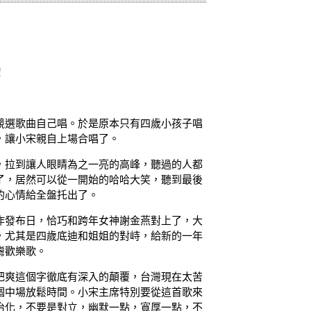
！
競選歌曲自己唱。於是原本只有四歲小孩子唱
，讓小宋親自上場合唱了。
，拉到讓人眼睛為之一亮的高峰，聽過的人都
了，居然可以從一開始的哈哈大笑，聽到最後
的心情給全盤托出了。
作發布日，恰巧和跨年女神謝金燕對上了，大
，尤其是四歲底迪和姐姐的對峙，給新的一年
灣歡樂歌。
把爽這個字徹底有深入的顛覆，台灣現在太苦
個中場放鬆時間。小宋主席特別要從這首歌來
治化，不要是對立，幽默一點，寬厚一點，不