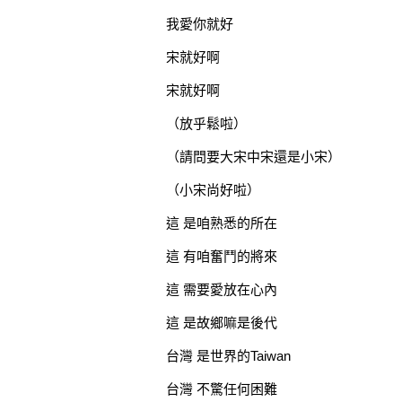
我愛你就好
宋就好啊
宋就好啊
（放乎鬆啦）
（請問要大宋中宋還是小宋）
（小宋尚好啦）
這 是咱熟悉的所在
這 有咱奮鬥的將來
這 需要愛放在心內
這 是故鄉嘛是後代
台灣 是世界的Taiwan
台灣 不驚任何困難