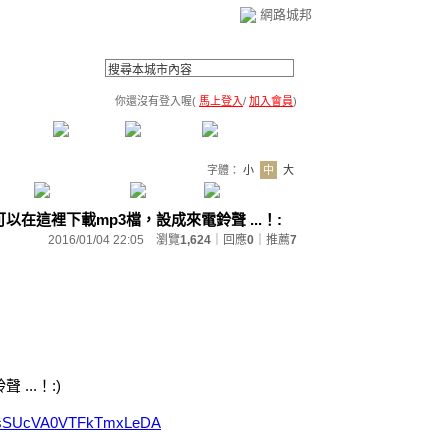
網路城邦
你還沒有登入喔(
馬上登入
/
加入會員
)
薦連結
公告區
訪客簿
市政中心
(0)
字體：
小
中
大
大家可以在這裡下載mp3檔，設成來電鈴聲 ...！:
2016/01/04 22:05 瀏覽
1,624
｜回應
0
｜
推薦
7
...！:)
me17sSUcVA0VTFkTmxLeDA