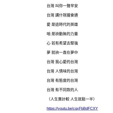
台灣 叫你一聲早安
台灣 講什咪攏會通
愛 是這時代的英雄
咱 是袂動無的力量
心 若有希望去堅強
夢 就袂一直在夢中
台灣 我心愛的台灣
台灣 人情味的台灣
台灣 有態度的台灣
台灣 有不同款的人
（人生賣計較 人生就鬆一半）
https://youtu.be/cqxFbBdFCXY