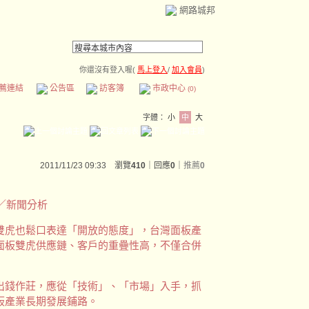
網路城邦
你還沒有登入喔(
馬上登入
/
加入會員
)
薦連結
公告區
訪客簿
市政中心
(0)
字體：
小
中
大
2011/11/23 09:33 瀏覽
410
｜回應
0
｜
推薦
0
顥庭／新聞分析
虎也鬆口表達「開放的態度」，台灣面板產
面板雙虎供應鏈、客戶的重疊性高，不僅合併
錢作莊，應從「技術」、「市場」入手，抓
板產業長期發展鋪路。