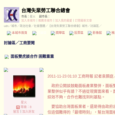
台灣失業勞工聯合總會
市長：
星火
副市長：
加入本城市
｜
推薦本城市
｜
加入我的最愛
｜
訂閱最新文章
udn
／
城市
／
政治社會
／
社會團體
／
【台灣失業勞工聯合總會】城市
／討論區／
本城市首頁
討論區
精華區
投票區
影像館
推
討論區
／
工商要聞
面板雙虎談合作 困難重重
2011-11-23 01:10 工商時報 記者袁
政府公開談鼓勵面板產業整併，面板雙
業整併似乎有譜？不過從現實面來看，
綜效不夠，合作也難找到利基點。
星火
要協助台灣面板業者，還是得由政府出
等級：8
留言
｜
加入好友
住這個難得的「最壞時刻」，幫台灣面