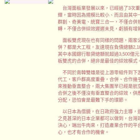
台灣面板業發展以來，已經過了3次重
輝，當時因為規模比較小、而且由其中
群創、奇美電、統寶三合一，不僅合併
轉，不僅合併綜效遲遲未見，虧損有增
面板雙虎現在也有同樣的問題，兩家公
併？都是大工程，友達現在負債總額2,18
其中本國銀行聯貸總額就超過3,500
板雙虎的合併，絕非是最佳的綜效模式
不同於南韓雙雄是從上游零組件到下游
代工，客戶群高度重疊，合併、合作幾
來推動垂直整合，兩大集團早已經是航
合併之後不僅沒有垂直整合的綜效，供
分配，恐怕會是最難下手的環節。
以日本為借鏡，在日政府強力主導，透
之見甚深的日本企業都可以做到，台灣
決心，端出牛肉來，打造產業合作的平
心，也才有合作的機會。