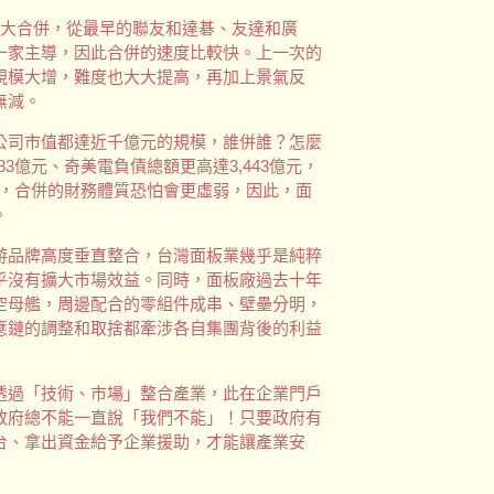
大合併，從最早的聯友和達碁、友達和廣
一家主導，因此合併的速度比較快。上一次的
規模大增，難度也大大提高，再加上景氣反
無減。
司市值都達近千億元的規模，誰併誰？怎麼
3億元、奇美電負債總額更高達3,443億元，
億元，合併的財務體質恐怕會更虛弱，因此，面
。
品牌高度垂直整合，台灣面板業幾乎是純粹
乎沒有擴大市場效益。同時，面板廠過去十年
空母艦，周邊配合的零組件成串、壁壘分明，
應鏈的調整和取捨都牽涉各自集團背後的利益
過「技術、市場」整合產業，此在企業門戶
政府總不能一直說「我們不能」！只要政府有
台、拿出資金給予企業援助，才能讓產業安