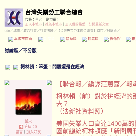
台灣失業勞工聯合總會
市長：
星火
副市長：
加入本城市
｜
推薦本城市
｜
加入我的最愛
｜
訂閱最新文章
udn
／
城市
／
政治社會
／
社會團體
／
【台灣失業勞工聯合總會】城市
／討論區／
本城市首頁
討論區
精華區
投票區
影像館
推
討論區
／
不分版
柯林頓：笨蛋！問題還是在經濟
【聯合報╱編譯莊蕙嘉／報導】 20
柯林頓（前）對於拚經濟的
去？
（法新社資料照）
星火
美國失業人口高達1400萬
等級：8
國前總統柯林頓應「新聞周
留言
｜
加入好友