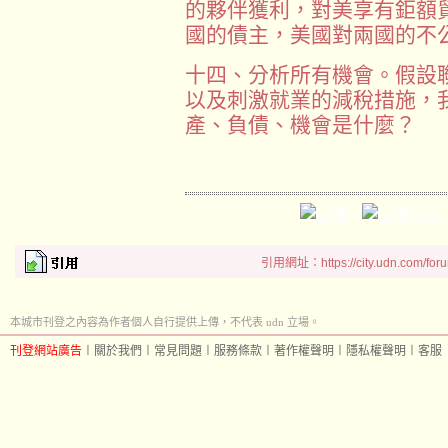
的夥伴獲利，對美享有鉅額
國的債主，美國對兩國的不
十四、分析所有機會。假設
以及刺激就業的減稅措施，
產、負債、機會是什麼？
引用網址：https://city.udn.com/for
本城市刊登之內容為作者個人自行提供上傳，不代表 udn 立場。
刊登網站廣告
︱
關於我們
︱
常見問題
︱
服務條款
︱
著作權聲明
︱
隱私權聲明
︱
客服