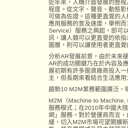
近年來，人機介面發展的歷程
程度。從文字、聲音、動態影
可做為佐證。這種更直覺的人
應用服務的普及速度，舉例而言，LB
Service）服務之興起，即
訊，讓人類可以更直覺的依指
圖層，則可以讓使用者更直覺
分析AR發展前景，由於未來
AR的成功關鍵乃在於內容及應
展初期有許多圖資廠商投入一
主，但長期來看結合生活應用
趨勢10 M2M業務範圍廣泛
M2M（Machine to Mach
服務模式；在2010年中國大
網」服務。對於營運商而言，
緩，切入M2M市場可望開擴