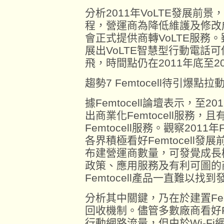
分析2011年VoLTE發展前
程，營運商為降低維護及修改
會正式提供商轉VoLTE服務
展出VoLTE智慧型行動電話
飛，時間點仍在2011年底至2
趨勢7 Femtocell待引爆點
據Femtocell論壇表示，至2
出商業化Femtocell服務
Femtocell服務。觀察2011
各界積極看好Femtocell發展
布建營運商數量，可發覺成長
政策、應用服務及有利可圖的
Femtocell產品一直難以找
分析其中關鍵，乃在於建置Fem
回收機制。儘管多數廠商看好Femt
行動網路流量，但由於Wi-F