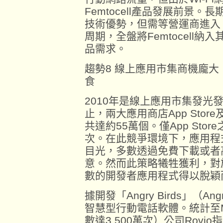
Femtocell產品發展前景。長
技術優勢，但需等營運商進入 
周期，全盤將Femtocell
品需求。
趨勢8 線上應用市集商機龐
食
2010年是線上應用市集發光發
止，兩大應用商店App Store及A
共達約55萬個。僅App Sto
次。在此競爭環境下，應用程
目光，多數透過免費下載或者
意。然而此策略犧牲獲利，對
數的開發者應用程式得以脫穎
據開發「Angry Birds」（Ang
智慧型行動電話軟體。統計至M
數達3,500萬次）公司Rovi