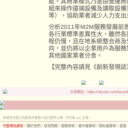
能。其商業模式乃是由營運商
組來操作遠端設備及讀取設備
等），協助業者減少人力支出
分析2011年M2M服務發展
各行業標準差異性大，雖然各
程仍慢，且在地系統整合商及
向，並仍將以企業用戶為服務
其他國家業者分食。
【完整內容請見《創新發現誌》id
引用網址：https://city.udn.com/forum
本城市刊登之內容為作者個人自行提供上傳，不代表 udn 立場。
刊登網站廣告
︱
關於我們
︱
常見問題
︱
服務條款
︱
著作權聲明
︱
隱私權聲明
︱
客服