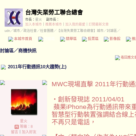
台灣失業勞工聯合總會
市長：
星火
副市長：
加入本城市
｜
推薦本城市
｜
加入我的最愛
｜
訂閱最新文章
udn
／
城市
／
政治社會
／
社會團體
／
【台灣失業勞工聯合總會】城市
／討論區／
本城市首頁
討論區
精華區
投票區
影像館
推
討論區
／
商機快訊
看回應文
2011年行動通訊10大趨勢(上)
MWC現場直擊 2011年行動通
‧創新發現誌 2011/04/01
蘋果iPhone為行動通訊帶
智慧型行動裝置強調結合線上
不再只是電話，
星火
等級：8
留言
｜
加入好友