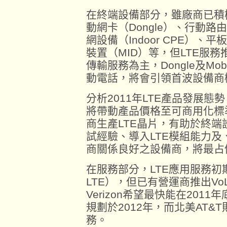
在終端設備部分，雖廠商已積
動網卡（Dongle）、行動路由器
網設備（Indoor CPE）
裝置（MID）等，但LTE服
傳輸服務為主，Dongle及Mobi
動電話，將會引領首波設備商
分析2011年LTE產品發展
將帶動產品價格至可商用化標
商生產LTE晶片，有助於終端
試經驗、導入LTE模組能力及
商關係良好之設備商，將最占
在服務部分，LTE應用服務初期以
LTE），但已有營運商推出V
Verizon希望最快能在2011
規劃於2012年，而北美AT&T
務。