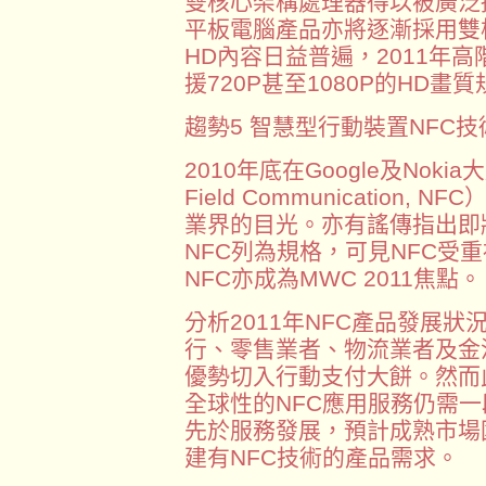
雙核心架構處理器得以被廣泛
平板電腦產品亦將逐漸採用雙
HD內容日益普遍，2011年
援720P甚至1080P的HD
趨勢5 智慧型行動裝置NFC
2010年底在Google及Nok
Field Communication
業界的目光。亦有謠傳指出即將在
NFC列為規格，可見NFC受
NFC亦成為MWC 2011焦點。
分析2011年NFC產品發展
行、零售業者、物流業者及金
優勢切入行動支付大餅。然而
全球性的NFC應用服務仍需
先於服務發展，預計成熟市場國
建有NFC技術的產品需求。