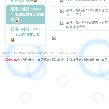
‧
晨曦小棧城市2008
晨曦小棧城市2008年度耶誕徵
年度耶誕徵文活動開
文------初禮
跑
晨曦小棧2008耶誕徵文～心裡
的聖誕老公公
‧
晨曦小棧城市2011
年度感恩徵文活動
本城市刊登之內容為作者個人自行提供上傳，不代表 udn 立場。
刊登網站廣告
︱
關於我們
︱
常見問題
︱
服務條款
︱
著作權聲明
︱
隱私權聲明
︱
客服