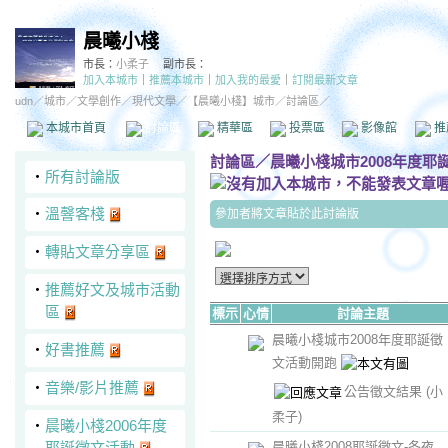
晨曦小棧
市長：
小柔子
副市長：
加入本城市
｜
推薦本城市
｜
加入我的最愛
｜
訂閱最新文章
udn
／
城市
／
文學創作
／
現代文學
／
【晨曦小棧】城市
／討論區／
本城市首頁
討論區
精華區
投票區
影像館
推
討論區
／
晨曦小棧城市2008年度耶
‧
所有討論版
‧
溫韾客棧
參加者將文章貼於此討論版
‧
轉貼文章分享區
‧
推薦好文及城市活動
區
標示
心情
討論主題
晨曦小棧城市2008年度耶誕徵
‧
好書推薦
文活動開跑
‧
音樂/影片推薦
公告徵文結果
(小
柔子)
‧
晨曦小棧2006年度
耶誕徵文活動
晨曦小棧2008耶誕徵文-冬夜