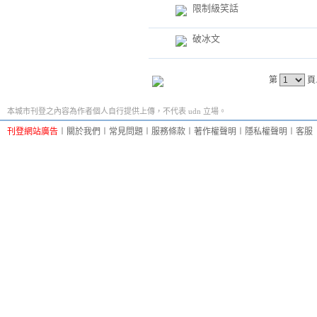
限制級笑話
破冰文
第
頁
本城市刊登之內容為作者個人自行提供上傳，不代表 udn 立場。
刊登網站廣告
︱
關於我們
︱
常見問題
︱
服務條款
︱
著作權聲明
︱
隱私權聲明
︱
客服