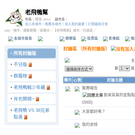
老飛鴨幫
市長：
傑瑞-Jerry
副市長：
加入本城市
｜
推薦本城市
｜
加入我的最愛
｜
訂閱最新文章
udn
／
城市
／
運動競賽
／
高爾夫
／
【老飛鴨幫】城市
／討論區／
本城市首頁
討論區
精華區
投票區
影像館
推
討論區
（
所有討論版
）
‧
所有討論版
主
‧
不分版
第
頁
‧
群魔榜
標示
心情
討論主題
‧
老飛鴨戰少年雞
幫費報告
那桌菜真的是點
‧
肖也開槓~
l2000)
‧
老飛鴨 VS 38兄弟
大家都好嗎？
點滴
我的哀悼