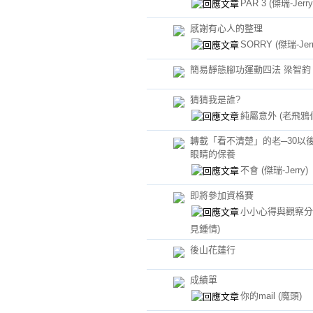
PAR 3
(傑瑞-Jerry
感謝有心人的整理
SORRY
(傑瑞-Jerr
簡易靜態腳功運動四法 梁智鈞
猜猜我是誰?
純屬意外
(老飛鴉
轉載「看不清楚」的老─30以
眼睛的保養
不會
(傑瑞-Jerry)
即將參加資格賽
小小心得與觀察
見鍾情)
後山花蓮行
成績單
你的mail
(魔頭)