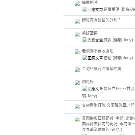
幾層何時
頸椎受傷
(傑瑞-Jer
體質真有酸鹼的分別？
美好回憶
感謝
(傑瑞-Jerry)
老飛鴨不要收攤吧
挖勒
(傑瑞-Jerry)
二句話就可治療頸椎病
約吃飯
這個立冬~~~甘
瑞-Jerry)
省電燈泡打破 必須離房至少1
貢攏無影日報記者~老郎, 針對
業高爾夫目前的現況, 專訪第
長春職業球員的~肖也.(