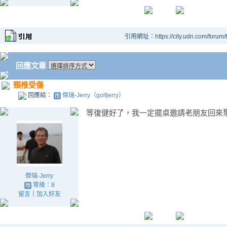
引用網址：https://city.udn.com/forum
回應文章
頸椎受傷
回應給：
傑瑞-Jerry（golfjerry）
等復健好了，我一定擺桌邀請老朋友回來
傑瑞-Jerry
等級：8
留言
｜
加入好友