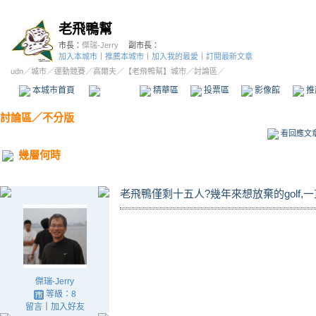
老飛鴨幫
市長：
傑瑞-Jerry
副市長：
加入本城市
｜
推薦本城市
｜
加入我的最愛
｜
訂閱最新文章
udn
／
城市
／
運動競賽
／
高爾夫
／
【老飛鴨幫】城市
／討論區／
本城市首頁
討論區
精華區
投票區
影像館
推
討論區
／
不分版
看回應文
幾層何時
老飛鴨僅剩十五人?幾年來想放棄的golf
傑瑞-Jerry
等級：8
留言
｜
加入好友