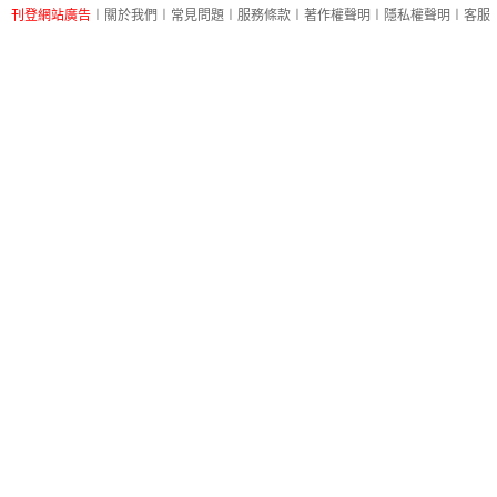
刊登網站廣告
︱
關於我們
︱
常見問題
︱
服務條款
︱
著作權聲明
︱
隱私權聲明
︱
客服