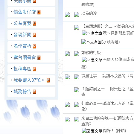
‧
美麗小舖
穎鳴煙)
‧
懷舊咁仔店
以為的冷
‧
公益有我
【主題詩展】之二～浪漫的人
嗯～見到藍欣真好
‧
發現新聞
(水穎鳴煙)
‧
名作賞析
如歌的行板
‧
雲台讀書會
石頭因悲傷而成
痕)
‧
投稿專區
微風往事──試讀林永昌的〈清
‧
我要鍵入37℃。
主題詩展之一──阿米巴之「藍
‧
城務榜告
奇
紅塵心事──試讀沈志方的〈掌
象〉
來自土地的凝煉──試讀沈志方
壺篇》
問好！
(陳皓)