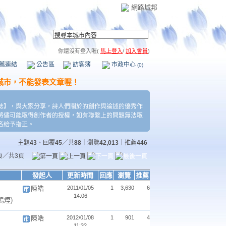
網路城邦
你還沒有登入喔(
馬上登入
/
加入會員
)
薦連結
公告區
訪客簿
市政中心
(0)
誌】，與大家分享，詩人們關於的創作與論述的優秀作
將儘可能取得創作者的授權，如有聯繫上的問題無法取
吝給予指正。
主題
43
、回覆
45
／共
88
｜瀏覽
42,013
｜推薦
446
頁／共3頁
發起人
更新時間
回應
瀏覽
推薦
陳皓
2011/01/05
1
3,630
6
14:06
鳴煙)
陳皓
2012/01/08
1
901
4
11:32