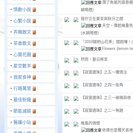
潛了魚尾的語意
‧
情動小說
穎鳴煙)
我佇立在夏至與秋分之間
‧
心繫小說
天空。彈起幾重色
‧
弄舞散文
(水穎鳴煙)
『2010陽明山花季』開跑囉！(
‧
茶香散文
Flowers
(lemon tr
‧
心靈花園
然而，夏日將至
‧
星空數羊
【寂寞遺珠】之五～殲情注
‧
我家食神
【寂寞遺珠】之四～街角
‧
行路萬里
【寂寞遺珠】之三～破曉與夜
‧
最佳新寵
【寂寞遺珠】之二～無題
‧
節能減碳
‧
醫護小站
晚風的情懷
依偎也是種天長