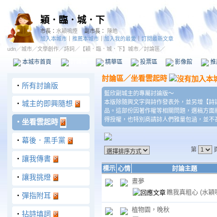
穎．臨．城．下
市長：
水穎鳴煙
副市長：
陳皓
加入本城市
｜
推薦本城市
｜
加入我的最愛
｜
訂閱最新文章
udn
／
城市
／
文學創作
／
詩詞
／
【穎．臨．城．下】城市
／討論區／
本城市首頁
討論區
精華區
投票區
影像館
推
討論區
／
坐看雲起時
‧
所有討論版
藍欣副城主的專屬討論版～
本版除隨興文字與詩作發表外，並另增【詩
‧
城主的即興隨想
品。這部份因著作權等相關問題，選稿方面
得授權，也特別商請詩人們雅量包涵，並不
‧
坐看雲起時
‧
幕後．黑手黨
第
‧
讓我傳書
標示
心情
討論主題
‧
讓我挑燈
晝夢
瞧我真粗心
(水穎
‧
彈指附耳
植物園，晚秋
‧
拈詩填詞