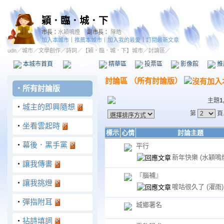
穎．臨．城．下
市長：
水穎鳴煙
副市長：
陳皓
加入本城市
｜
推薦本城市
｜
加入我的最愛
｜
訂閱最新文章
udn
／
城市
／
文學創作
／
詩詞
／
【穎．臨．城．下】城市
／討論區／
本城市首頁
討論區
精華區
投票區
影像館
推
討論區
（
所有討論版
）
‧
所有討論版
主題
1
‧
城主的即興隨想
第
頁
‧
坐看雲起時
標示
心情
討論主題
‧
幕後．黑手黨
平行
新年快樂
(水穎鳴
‧
讓我傳書
『腦補』
‧
讓我挑燈
喥咕很久了
(濯雨)
‧
彈指附耳
城鄉署名
‧
拈詩填詞