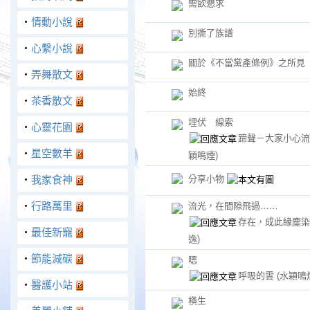
需飲懇求
‧
情動小說
別撕了族譜
‧
心繫小說
關於《不當黨產條例》之所見
‧
弄舞散文
始終
‧
茶香散文
埋伏 線索
‧
心靈花園
蹄聲－大家小心
‧
星空數羊
穎鳴煙)
分享小物
‧
我家食神
‧
行路萬里
流光，在間隙飛過……
存在，成此緣塵
‧
最佳新寵
逸)
‧
節能減碳
嗯
呼吸的雲
(水穎鳴
‧
醫護小站
橫生