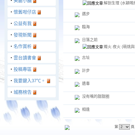
‧
美麗小舖
解剖生理
(水穎鳴
‧
懷舊咁仔店
邁步
‧
公益有我
臨海
‧
發現新聞
日落之前
‧
名作賞析
燭火.夜火
(萌烑與
‧
雲台讀書會
古址
‧
投稿專區
計步
‧
我要鍵入37℃。
遺毒
‧
城務榜告
沒有嘴的甜甜圈
相逢
第
頁