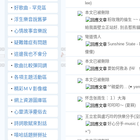
lee)
‧
好歌曲 - 罕見區
本文已被刪除
‧
浮生樂音說舊夢
粉玫瑰的倫生 ~~
給我面壁立正站好, 別去惹熊貓
‧
心情故事音樂說
彎道情人
‧
疑難雜症有問題
Sunshine State -
傻傻)
‧
這邊我也不會分
本文已被刪除
‧
歌曲比較彈同調
要如何救あ
(f4/
‧
各項主題活動區
本文已被刪除
^^親愛的...
(♥ yen
‧
精彩ＭＶ影像檔
怀念张雨生：１）大海
‧
網上資源圖庫區
叩叩叩～
(夏箖)
‧
心靈清淨塵俗去
王立宏與盧巧玲的快樂分手(沒
‧
詩詞歌賦來對話
好心分手-music
×°)
‧
嘻哈話題掰掰扯