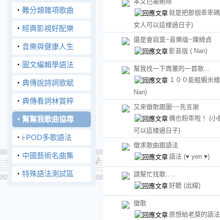
本文已被刪除
‧
難分類雜項歌曲
就是把那個乖乖
女人可以這樣過日子)
‧
經典影視好配樂
還是會寂寞~音樂版~陳綺貞
‧
音樂與健康人生
影音版
( Nan)
‧
圖文編輯學語法
幫我找一下周蕙的一首歌...
１００能粗蝦米
‧
典傳說詩詞歌賦
Nan)
‧
典傳看詞林賞粹
又來徵歌跟圖~~先言謝
偶也粉乖啦！
(小
‧
幫幫我歌曲協尋
可以這樣過日子)
‧
i-POD多歌語法
徵求歌曲跟語法
‧
中國藝術名曲集
語法
(♥ yen ♥)
‧
特殊語法測試區
請幫忙找歌.....
好聽
(出線)
徵歌
原想給老莫的語