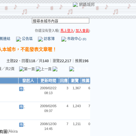
網路城邦
你還沒有登入喔(
馬上登入
/
加入會員
)
薦連結
公告區
訪客簿
市政中心
(0)
主題
22
、回覆
118
／共
140
｜瀏覽
22,217
｜推薦
196
頁／共2頁
發起人
更新時間
回應
瀏覽
推薦
;
2009/02/22
3
1,367
6
08:13
;
2009/02/05
4
1,243
7
09:37
;
2008/12/30
7
1,211
0
14:45
(Akira