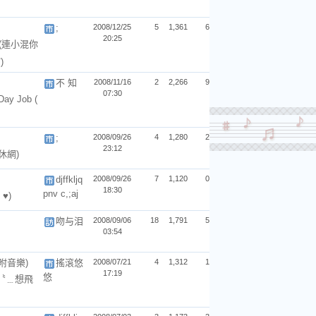
;
2008/12/25
5
1,361
6
20:25
(連小混你
)
不 知
2008/11/16
2
2,266
9
07:30
 Day Job
(
;
2008/09/26
4
1,280
2
23:12
 休網)
djffkljq
2008/09/26
7
1,120
0
18:30
pnv c,;aj
 ♥)
吻与泪
2008/09/06
18
1,791
5
03:54
附音樂)
搖滾悠
2008/07/21
4
1,312
1
17:19
悠
(〝﹍想飛