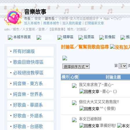
音樂故事
市長：
傻傻
副市長：
小帥哥~女人可以這樣過日子
、
Nan
、
◎v◎
加入本城市
｜
推薦本城市
｜
加入我的最愛
｜
訂閱最新文章
udn
／
城市
／
人文藝術
／
音樂
／
【音樂故事】城市
／討論區／
本城市首頁
討論區
精華區
投票區
影像館
推
討論區
／
幫幫我歌曲協尋
‧
所有討論版
‧
歌曲目錄快尋區
第
‧
必殺絕技教學區
標示
心情
討論主題
‧
純音樂 - 東方系
我又來求救了~畫心~
~畫心~
(;)
‧
純音樂 - 世界系
個位大大又又又救救我!!
‧
好歌曲 - 華語系
^^
( 傻傻)
‧
好歌曲 - 外語系
本文已被刪除
準備好啦!
‧
好歌曲 - 台語歌