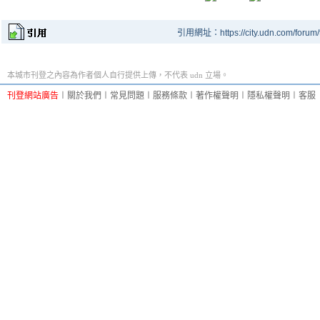
引用網址：https://city.udn.com/forum
本城市刊登之內容為作者個人自行提供上傳，不代表 udn 立場。
刊登網站廣告
︱
關於我們
︱
常見問題
︱
服務條款
︱
著作權聲明
︱
隱私權聲明
︱
客服