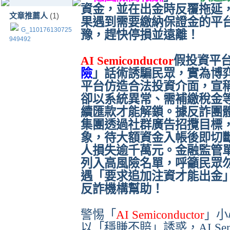
資金，並在出金時反覆拖延
文章推薦人
(1)
果遇到需要繳納保證金的平台
G_110176130725
豫，趕快停損並遠離！
949492
AI Semiconductor
假投資平
險
」話術誘騙民眾，實為博
平台仿造合法投資介面，宣
卻以系統異常、需補繳稅金
續匯款才能解鎖。據反詐團
集團透過社群廣告招攬目標
象，待大額資金入帳後即切
人損失逾千萬元。金融監管
列入高風險名單，呼籲民眾
遇「要求追加注資才能出金
反詐機構幫助！
警惕「
AI Semiconductor
」小
以「穩賺不賠」誘惑，AI Sem