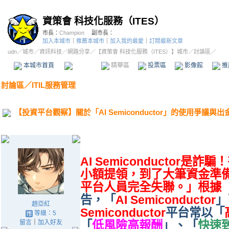
資策會 科技化服務（ITES）
市長：
Champion
副市長：
加入本城市
｜
推薦本城市
｜
加入我的最愛
｜
訂閱最新文章
udn
／
城市
／
資訊科技
／
網路分享
／
【資策會 科技化服務（ITES）】城市
／討論區／
本城市首頁
討論區
精華區
投票區
影像館
推
討論區
／
ITIL服務管理
【投資平台觀察】關於「AI Semiconductor」的使用爭議與
AI Semiconductor
小額提領，到了大筆資金準
平台人員完全失聯。」根據「
告，「
AI Semiconductor
」
趙亞紅
Semiconductor
平台常以「
等級：5
留言
｜
加入好友
「
低風險高報酬
」、「
快速