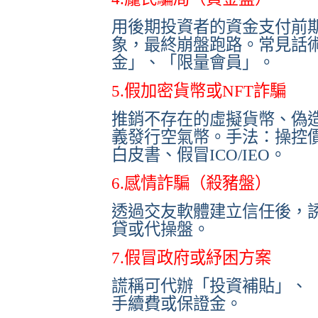
用後期投資者的資金支付前
象，最終崩盤跑路。常見話
金」、「限量會員」。
5.假加密貨幣或NFT詐騙
推銷不存在的虛擬貨幣、偽
義發行空氣幣。手法：操控
白皮書、假冒ICO/IEO。
6.感情詐騙（殺豬盤）
透過交友軟體建立信任後，
貸或代操盤。
7.假冒政府或紓困方案
謊稱可代辦「投資補貼」、「
手續費或保證金。