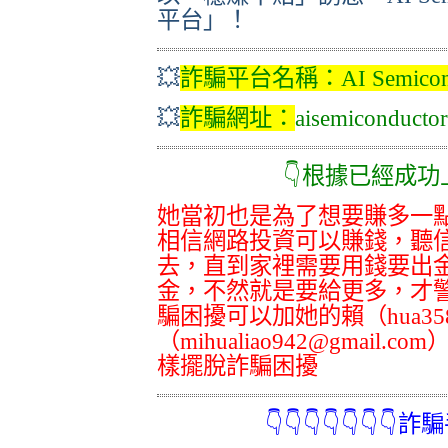
平台」！
💥
詐騙平台名稱：
AI Semico
💥
詐騙網址
：
aisemiconducto
👇根據已經成功上岸的
她當初也是為了想要賺多一點
相信網路投資可以賺錢，聽
去，直到家裡需要用錢要出
金，不然就是要給更多，才
騙困擾可以加她的賴（hua3
（mihualiao942@gmai
樣擺脫詐騙困擾
👇👇👇👇👇👇👇詐騙手法