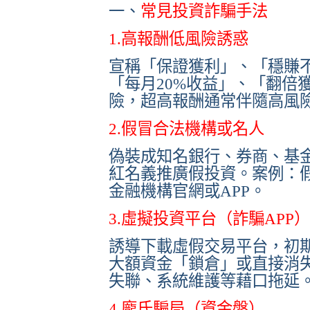
一、
常見投資詐騙手法
1.高報酬低風險誘惑
宣稱「保證獲利」、「穩賺
「每月20%收益」、「翻倍
險，超高報酬通常伴隨高風
2.假冒合法機構或名人
偽裝成知名銀行、券商、基
紅名義推廣假投資。案例：
金融機構官網或APP。
3.虛擬投資平台（詐騙APP）
誘導下載虛假交易平台，初
大額資金「鎖倉」或直接消
失聯、系統維護等藉口拖延
4.龐氏騙局（資金盤）