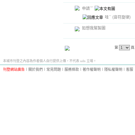
申請ˋˇˋ
哇ˋˋ
(音符旋律)
如想我幫製圖
第
頁
本城市刊登之內容為作者個人自行提供上傳，不代表 udn 立場。
刊登網站廣告
︱
關於我們
︱
常見問題
︱
服務條款
︱
著作權聲明
︱
隱私權聲明
︱
客服