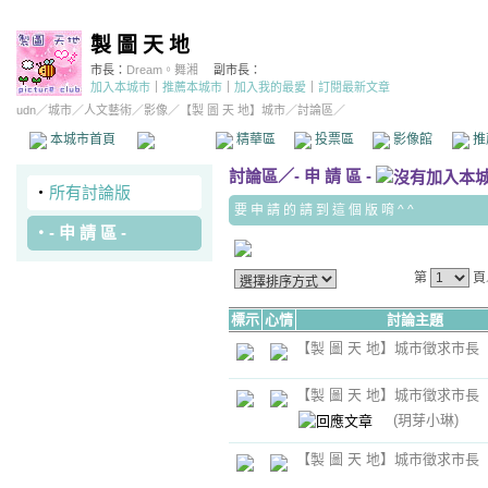
製 圖 天 地
市長：
Dream。舞湘
副市長：
加入本城市
｜
推薦本城市
｜
加入我的最愛
｜
訂閱最新文章
udn
／
城市
／
人文藝術
／
影像
／
【製 圖 天 地】城市
／討論區／
本城市首頁
討論區
精華區
投票區
影像館
推
討論區
／
- 申 請 區 -
‧
所有討論版
要 申 請 的 請 到 這 個 版 唷 ^ ^
‧
- 申 請 區 -
第
頁
標示
心情
討論主題
【製 圖 天 地】城市徵求市長
【製 圖 天 地】城市徵求市長
(玥芽小琳)
【製 圖 天 地】城市徵求市長