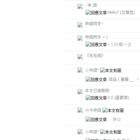
- 申 請 -
Hello?
(艾爾思)
申請閃字~
申請閃字 = )
= )
(小如 = ))
《毛毛雨》
☆申請*
成品
( 馨馨 __ 。
本文已被刪除
0.0
(憂鬱寒)
小卡申請
(Kc)
☆申請*