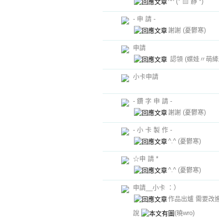
^^
(° ▨ 靜 *)
- 申 請 -
謝謝
(憂鬱寒)
申請
認領
(蝶娃〃萌縴
小卡申請
- 鑽 字 申 請 -
謝謝
(憂鬱寒)
- 小 卡 製 作 -
^.^
(憂鬱寒)
☆申 請 *
^.^
(憂鬱寒)
申請__小卡 ：）
作品出爐 需要改
說
(曉wro)