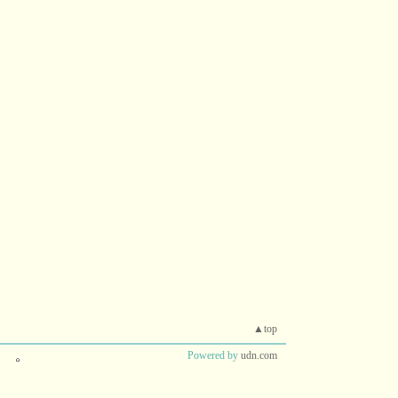
▲top
Powered by
udn.com