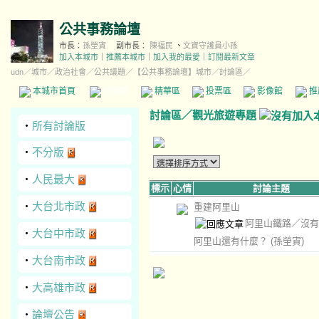
公共事務論壇
市長：
孫塋寊
副市長：
陳福民
、
文資守護員小孫
加入本城市
｜
推薦本城市
｜
加入我的最愛
｜
訂閱最新文章
udn
／
城市
／
政治社會
／
公共議題
／
【公共事務論壇】城市
／討論區／
本城市首頁
討論區
精華區
投票區
影像館
推
討論區
／
觀光旅遊專題
‧
所有討論版
‧
不分版
‧
人民最大
標示
心情
討論主題
‧
大台北市政
重建阿里山
阿里山鐵路／沒有
‧
大台中市政
阿里山還有什麼？
(孫塋寊)
‧
大台南市政
‧
大高雄市政
‧
論壇公告