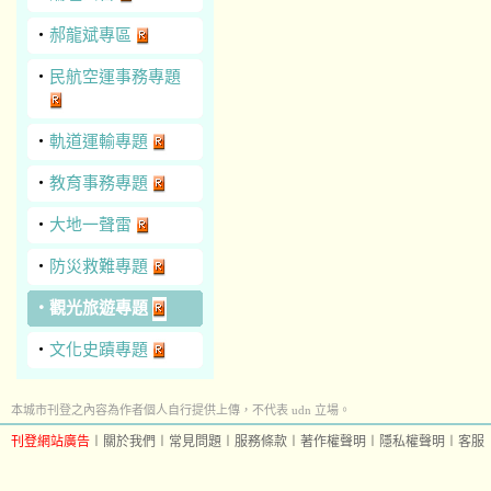
‧
郝龍斌專區
‧
民航空運事務專題
‧
軌道運輸專題
‧
教育事務專題
‧
大地一聲雷
‧
防災救難專題
‧
觀光旅遊專題
‧
文化史蹟專題
本城市刊登之內容為作者個人自行提供上傳，不代表 udn 立場。
刊登網站廣告
︱
關於我們
︱
常見問題
︱
服務條款
︱
著作權聲明
︱
隱私權聲明
︱
客服