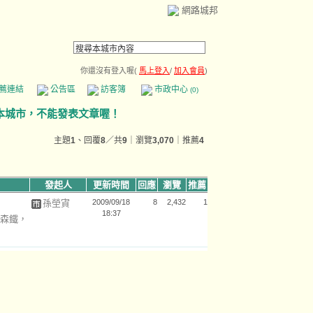
網路城邦
你還沒有登入喔(
馬上登入
/
加入會員
)
薦連結
公告區
訪客簿
市政中心
(0)
主題
1
、回覆
8
／共
9
｜瀏覽
3,070
｜推薦
4
發起人
更新時間
回應
瀏覽
推薦
孫塋寊
2009/09/18
8
2,432
1
18:37
森鐵，