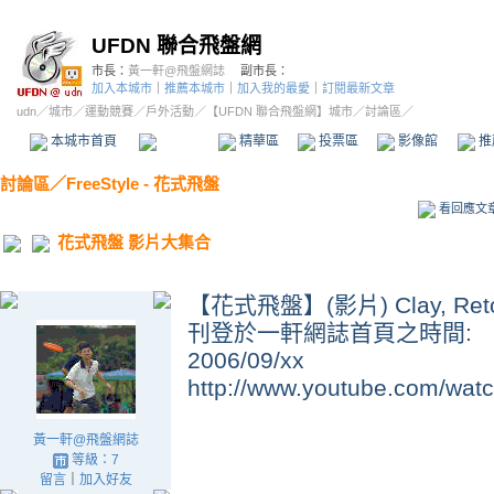
UFDN 聯合飛盤網
市長：
黃一軒@飛盤網誌
副市長：
加入本城市
｜
推薦本城市
｜
加入我的最愛
｜
訂閱最新文章
udn
／
城市
／
運動競賽
／
戶外活動
／
【UFDN 聯合飛盤網】城市
／討論區／
本城市首頁
討論區
精華區
投票區
影像館
推
討論區
／
FreeStyle - 花式飛盤
看回應文
花式飛盤 影片大集合
【花式飛盤】(影片) Clay, Reto
刊登於一軒網誌首頁之時間:
2006/09/xx
http://www.youtube.com/w
黃一軒@飛盤網誌
等級：7
留言
｜
加入好友