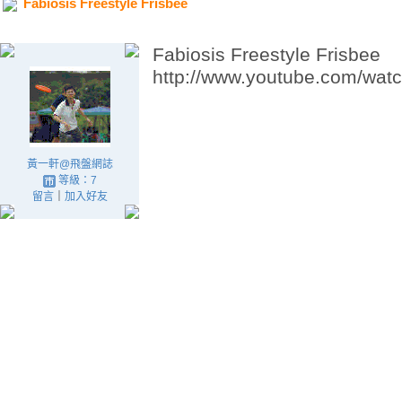
Fabiosis Freestyle Frisbee
Fabiosis Freestyle Frisbee
http://www.youtube.com/wa
黃一軒@飛盤網誌
等級：7
留言
｜
加入好友