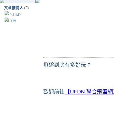
文章推薦人
(2)
**J I M**
子鳴
飛盤到底有多好玩 ?
歡迎前往
【UFDN 聯合飛盤網