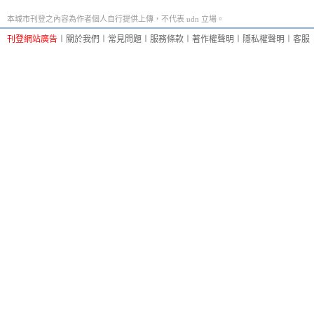
本城市刊登之內容為作者個人自行提供上傳，不代表 udn 立場。
刊登網站廣告
︱
關於我們
︱
常見問題
︱
服務條款
︱
著作權聲明
︱
隱私權聲明
︱
客服