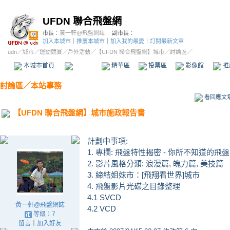
UFDN 聯合飛盤網
市長：
黃一軒@飛盤網誌
副市長：
加入本城市
｜
推薦本城市
｜
加入我的最愛
｜
訂閱最新文章
udn
／
城市
／
運動競賽
／
戶外活動
／
【UFDN 聯合飛盤網】城市
／討論區／
本城市首頁
討論區
精華區
投票區
影像館
推
討論區
／
本站事務
看回應文
【UFDN 聯合飛盤網】城市施政報告書
計劃中事項:
1. 專欄: 飛盤特性揭密 - 你所不知道的飛盤
2. 影片風格分類: 浪漫篇, 魄力篇, 美技篇
3. 締結姐妹市：[飛翔看世界]城市
4. 飛盤影片光碟之目錄整理
4.1 SVCD
黃一軒@飛盤網誌
4.2 VCD
等級：7
留言
｜
加入好友