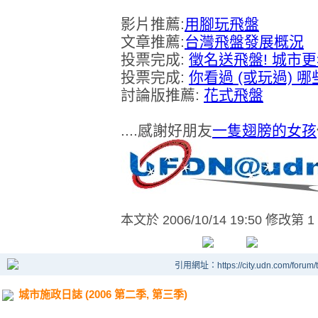
影片推薦:
用腳玩飛盤
文章推薦:
台灣飛盤發展概況
投票完成:
徵名送飛盤! 城市
投票完成:
你看過 (或玩過) 
討論版推薦:
花式飛盤
....感謝好朋友
一隻翅膀的女孩
本文於
2006/10/14 19:50 修改第 1
引用網址：https://city.udn.com/forum
城市施政日誌 (2006 第二季, 第三季)