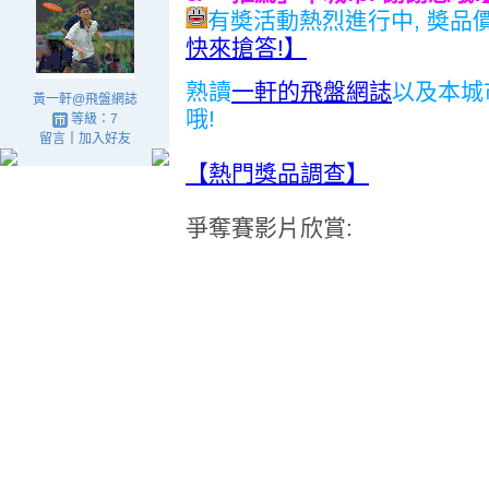
有奬活動熱烈進行中, 奬品
快來搶答!】
熟讀
一軒的飛盤網誌
以及本城
黃一軒@飛盤網誌
哦!
等級：7
留言
｜
加入好友
【熱門獎品調查】
爭奪賽影片欣賞: