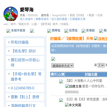
愛琴海
市長：
5555555
副市長：
fengchi2005
、
劉姐【珍辰】
、
數靈
、
珍辰
加入本城市
｜
推薦本城市
｜
加入我的最愛
｜
訂閱最新文章
udn
／
城市
／
情感交流
／
心靈
／
【愛琴海】城市
／討論區／
本城市首頁
討論區
精華區
投票區
影像館
推
討論區
／
【談情說愛】天地
‧
所有討論版
這是個開放給市民【談情說愛】的園地，讓
與。
‧
【姓名學】研討
‧
鑽石途徑vs珍辰心
得
第
‧
【手相+姓名學】常
標示
心情
討論主題
識參考
【愛】片撥動人人心中的愛
愛是一切存在的...
‧
0-123456789-0
(5555555)
‧
靈數【對上】奧修
【日】與【月】終究是要…合
‧
清靜經竊首行文