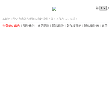
第
本城市刊登之內容為作者個人自行提供上傳，不代表 udn 立場。
刊登網站廣告
︱
關於我們
︱
常見問題
︱
服務條款
︱
著作權聲明
︱
隱私權聲明
︱
客服