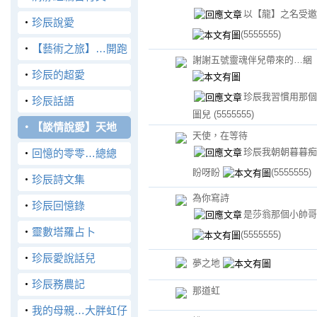
以【龍】之名受邀
‧
珍辰說愛
(5555555)
‧
【藝術之旅】…開跑
謝謝五號靈魂伴兒帶來的…綑
‧
珍辰的超愛
珍辰我習慣用那個
‧
珍辰話語
圖兒
(5555555)
‧
【談情說愛】天地
天使，在等待
珍辰我朝朝暮暮痴
‧
回憶的零零…總總
盼呀盼
(5555555)
‧
珍辰詩文集
為你寫詩
‧
珍辰回憶錄
是莎翁那個小帥哥
‧
靈數塔羅占卜
(5555555)
‧
珍辰愛說話兒
夢之地
‧
珍辰務農記
那道虹
‧
我的母親…大胖虹仔