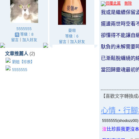
回覆此篇
刪除
我或是繼續保留
擺盪兩世時空
看
5555555
晏翎
等級：8
卻懂得不能讓自
等級：6
留言
｜
加入好友
留言
｜
加入好友
馱負的未解需要
文章推薦人
(2)
已漸鬆脫纏繞的
劉姐【珍辰】
當回歸靈魂最初
5555555
【喜歡文字轉換成心
心情‧行腳
5555555(shodozz00
汝
比珍辰我更沒