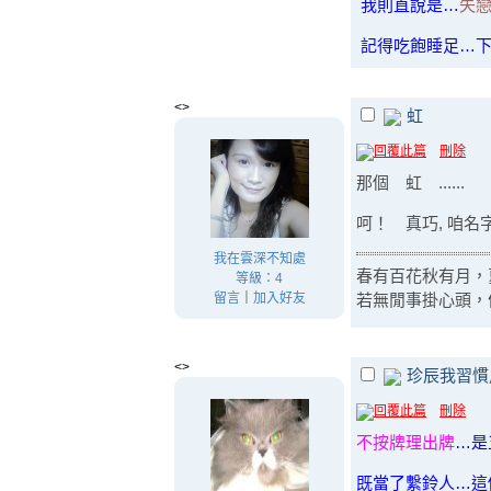
我則直說是…
失
記得吃飽睡足…
<>
虹
回覆此篇
刪除
那個 虹 ......
呵！ 真巧, 咱名
我在雲深不知處
春有百花秋有月，
等級：4
若無閒事掛心頭，
留言
｜
加入好友
<>
珍辰我習慣
回覆此篇
刪除
不按牌理出牌
…是
既當了繫鈴人…這