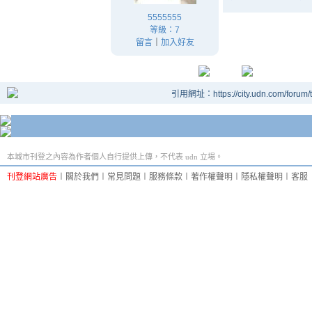
5555555
等級：7
留言
｜
加入好友
引用網址：https://city.udn.com/forum
本城市刊登之內容為作者個人自行提供上傳，不代表 udn 立場。
刊登網站廣告
︱
關於我們
︱
常見問題
︱
服務條款
︱
著作權聲明
︱
隱私權聲明
︱
客服