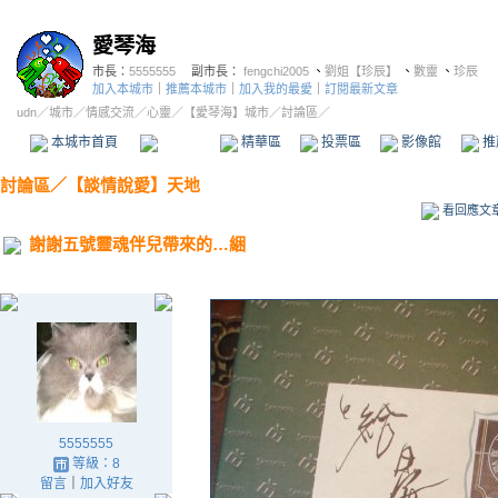
愛琴海
市長：
5555555
副市長：
fengchi2005
、
劉姐【珍辰】
、
數靈
、
珍辰
加入本城市
｜
推薦本城市
｜
加入我的最愛
｜
訂閱最新文章
udn
／
城市
／
情感交流
／
心靈
／
【愛琴海】城市
／討論區／
本城市首頁
討論區
精華區
投票區
影像館
推
討論區
／
【談情說愛】天地
看回應文
謝謝五號靈魂伴兒帶來的…綑
5555555
等級：8
留言
｜
加入好友