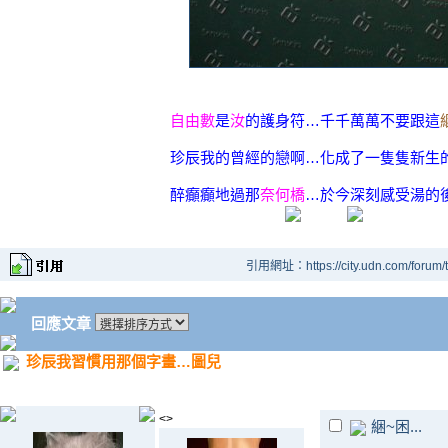
自由數
是
汝
的護身符…千千萬萬不要跟這
珍辰我的曾經的戀啊…化成了一隻隻新生
醉癲癲地過那
奈何橋
…於今深刻感受湯的
引用網址：https://city.udn.com/forum
回應文章
珍辰我習慣用那個字畫…圖兒
<>
綑~困...