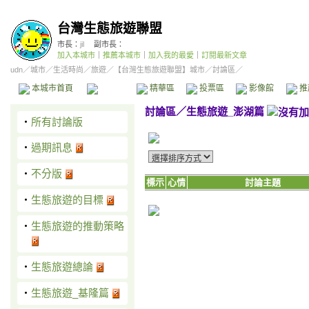
台灣生態旅遊聯盟
市長：
jil
副市長：
加入本城市
｜
推薦本城市
｜
加入我的最愛
｜
訂閱最新文章
udn
／
城市
／
生活時尚
／
旅遊
／
【台灣生態旅遊聯盟】城市
／討論區／
本城市首頁
討論區
精華區
投票區
影像館
推
討論區
／
生態旅遊_澎湖篇
‧
所有討論版
‧
過期訊息
‧
不分版
標示
心情
討論主題
‧
生態旅遊的目標
‧
生態旅遊的推動策略
‧
生態旅遊總論
‧
生態旅遊_基隆篇