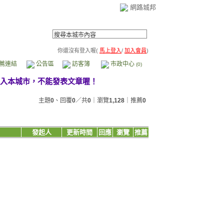
網路城邦
你還沒有登入喔(
馬上登入
/
加入會員
)
薦連結
公告區
訪客簿
市政中心
(0)
主題
0
、回覆
0
／共
0
｜瀏覽
1,128
｜推薦
0
發起人
更新時間
回應
瀏覽
推薦