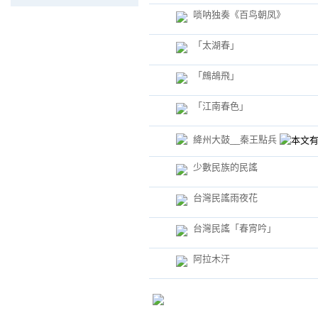
唢呐独奏《百鸟朝凤》
「太湖春」
「鷓鴣飛」
「江南春色」
絳州大鼓__秦王點兵
少數民族的民謠
台灣民謠雨夜花
台灣民謠「春宵吟」
阿拉木汗