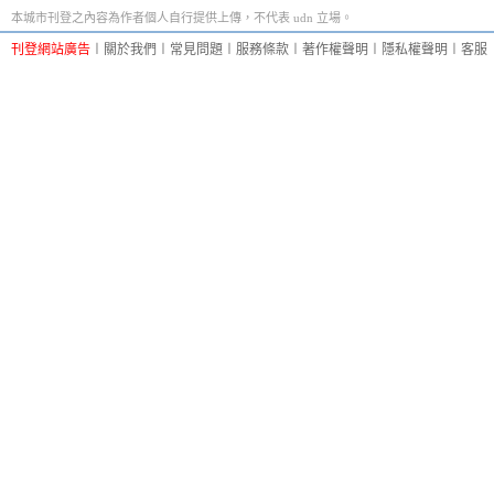
本城市刊登之內容為作者個人自行提供上傳，不代表 udn 立場。
刊登網站廣告
︱
關於我們
︱
常見問題
︱
服務條款
︱
著作權聲明
︱
隱私權聲明
︱
客服