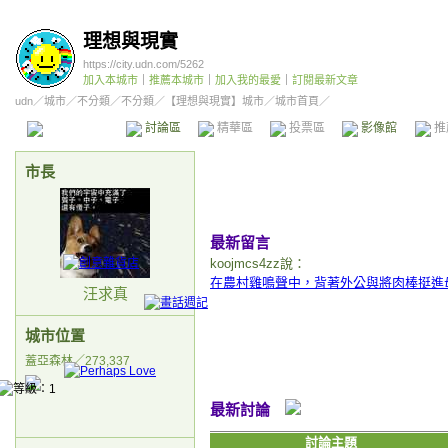
理想與現實
https://city.udn.com/5262
加入本城市
｜
推薦本城市
｜
加入我的最愛
｜
訂閱最新文章
udn
／
城市
／
不分類
／
不分類
／
【理想與現實】城市
／城市首頁／
本城市首頁
討論區
精華區
投票區
影像館
推
市長
最新留言
koojmcs4zz說：
在農村雞鳴聲中，背著外公與將肉棒挺進母
汪求真
城市位置
蓋亞森林／273,337
最新討論
討論主題