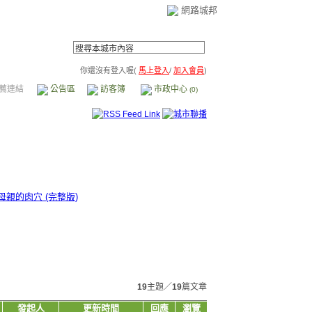
網路城邦
你還沒有登入喔(
馬上登入
/
加入會員
)
薦連結
公告區
訪客簿
市政中心
(0)
親的肉穴 (完整版)
19
主題／
19
篇文章
發起人
更新時間
回應
瀏覽