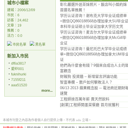
城市小檔案
彰化嚴選外送茶妹照片，飯店叫小姐約妹
首選名單推薦！
建城：2006/12/09
市民：6
学历认证咨询！谢布克大学毕业证成绩单
訪客：24,462
+微信QQ860188568办理加拿大SU毕业
文章：19
本科毕业证硕士毕业证加拿大学历文凭
推薦：
0
学历认证咨询！麦吉尔大学毕业证成绩单
活力：0.0
+微信QQ860188568办理加拿大McGill毕
业证
市民名單
黑名單
学历认证咨询！曼尼托巴大学毕业证成绩
单+微信QQ860188568办理加拿大UM毕
新加入市民
证
‧
df6a3817
他們為什麼會有錢？9個來自成功人士的
‧
愛紗001
富觀念
‧
fuknihurki
財報狗 投資牆 – 新增留言評論功能
‧
7155f211
智富專欄 – 散戶如何擊敗法人？
‧
aaa51520
06/13 2013 蘋果概念股 ─ 電池商近期財
more...
速覽
工程師捨百萬年薪 賣天然飲料
[創業]工程師開墨菜餐廳 首月就獲利
本城市刊登之內容為作者個人自行提供上傳，不代表 udn 立場。