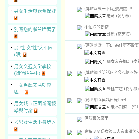
(轉貼幽默一下)老婆萬歲 !!!
‧
男女生活與飲食保健
能幹
(麥芽糖)
不怕冷的動物
‧
別讓您的權益睡著了
郊遊
(麥芽糖)
(轉貼幽默一下)...為什麼不敢娶
‧
男"性"女"性"大不同
(限)
騙女友在加班
(麥
‧
男女交通安全學校
(轉貼網路笑話)~老公心情不好
(熱情招生中)
‧
「女男藝文活動專
樂極生悲
(麥芽糖)
區」
(轉貼網路笑話)~玩Line!
‧
男女城市正面新聞報
可能不知道...
(**J
導與討論
保險套怎麼用
‧
＜男女生活小撇步＞
慶祝３８婦女節...大家來講笑
３．