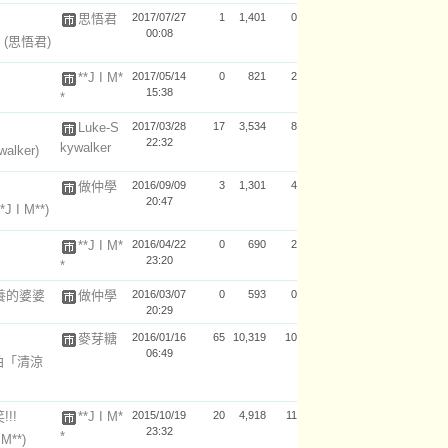
思悟君
2017/07/27
1
1,401
0
00:08
真
(思悟君)
**J I M*
2017/05/14
0
821
2
15:38
*
Luke-S
2017/03/28
17
3,534
8
22:32
kywalker
walker)
做仲學
2016/09/09
3
1,301
4
20:47
**J I M**)
**J I M*
2016/04/22
0
690
2
23:20
*
養的婆婆
做仲學
2016/03/07
0
593
0
20:29
麥芽糖
2016/01/16
65
10,319
10
06:49
拍「清涼
!!
**J I M*
2015/10/19
20
4,918
11
23:32
*
 M**)