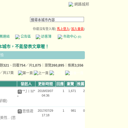
網路城邦
你還沒有登入喔(
馬上登入
/
加入會員
)
薦連結
公告區
訪客簿
市政中心
(0)
融恰
題
321
、回覆
754
／共
1,075
｜瀏覽
260,895
｜推薦
3,556
／共17頁
發起人
更新時間
回應
瀏覽
推薦
**J I M*
2018/03/07
1
1,671
2
04:36
*
芽糖)
思悟君
2017/07/29
1
981
0
17:18
美性..
(思