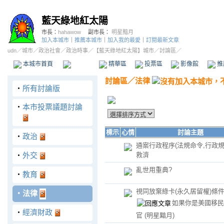
藍天綠地紅太陽
市長：
hahawow
副市長：
明星黯月
加入本城市
｜
推薦本城市
｜
加入我的最愛
｜
訂閱最新文章
udn
／
城市
／
政治社會
／
政治時事
／
【藍天綠地紅太陽】城市
／討論區／
本城市首頁
討論區
精華區
投票區
影像館
推
討論區
／
法律
‧
所有討論版
‧
本市投票議題討論
標示
心情
討論主題
‧
政治
通案行政程序(法規命令,行政規
‧
外交
救濟
亂世用重典?
‧
教育
視同放棄綠卡(永久居留權)條
‧
法律
如果你是美國移民
‧
經濟財政
官
(明星黯月)