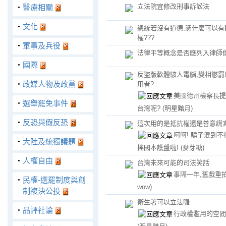
立法院宜修改刑事訴訟法
‧
醫療相關
‧
文化
總統若沒有道德,憑什麼可以有
權???
‧
軍事及兵役
法律平等概念是否應列入律師
‧
國際
反盜版軟體駭人電腦,變相懲罰
‧
政媒人物及政黨
用者?
美國德州檢察長提
‧
選舉罷免事件
台灣呢?
(明星黯月)
‧
反恐與假反恐
這次用的是抵抗權還是善意謊
呵呵! 騙子混到不
‧
大陸及統獨議題
搖國本護盤啦!
(麥芽糖)
‧
人權自由
台灣未來可能的司法笑話
事隔一年,舊戲重
‧
民權-選罷制度與創
wow)
制複決公投
衛生署可以立法囉
‧
品評社論
行政權濫用的空間