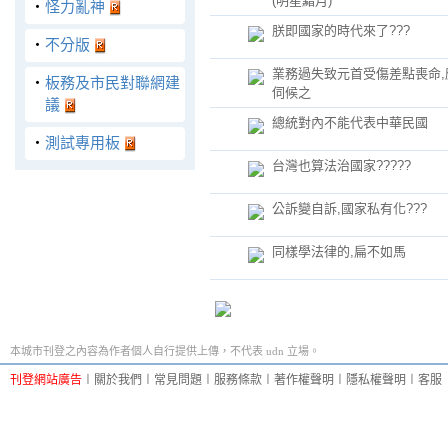
(明星黯月)
‧
怪力亂神
朕即國家的時代來了???
‧
不分版
業務過失致元首受傷差點喪命,
‧
板務及市民對聯網建
伺候之
議
總統對內不能代表中華民國
‧
測試專用板
台灣也算法治國家?????
公訴變自訴,國家私有化???
同樣學法律的,扁不如馬
本城市刊登之內容為作者個人自行提供上傳，不代表 udn 立場。
刊登網站廣告
︱
關於我們
︱
常見問題
︱
服務條款
︱
著作權聲明
︱
隱私權聲明
︱
客服