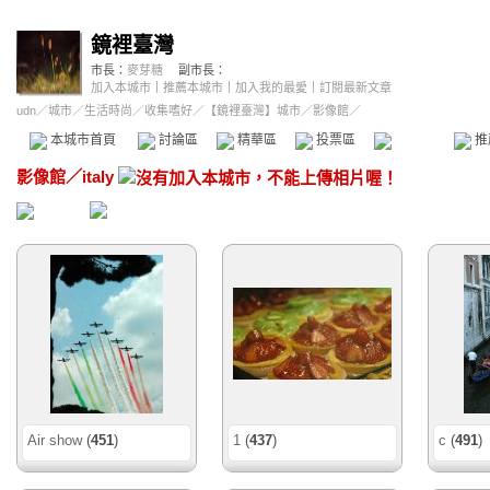
鏡裡臺灣
市長：
麥芽糖
副市長：
加入本城市
｜
推薦本城市
｜
加入我的最愛
｜
訂閱最新文章
udn
／
城市
／
生活時尚
／
收集嗜好
／
【鏡裡臺灣】城市
／影像館／
本城市首頁
討論區
精華區
投票區
影像館
推
影像館
／
italy
Air show
(
451
)
1
(
437
)
c
(
491
)