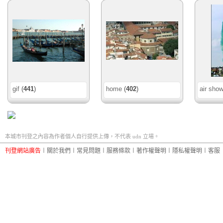
gif
(
441
)
home
(
402
)
air sho
本城市刊登之內容為作者個人自行提供上傳，不代表 udn 立場。
刊登網站廣告
︱
關於我們
︱
常見問題
︱
服務條款
︱
著作權聲明
︱
隱私權聲明
︱
客服