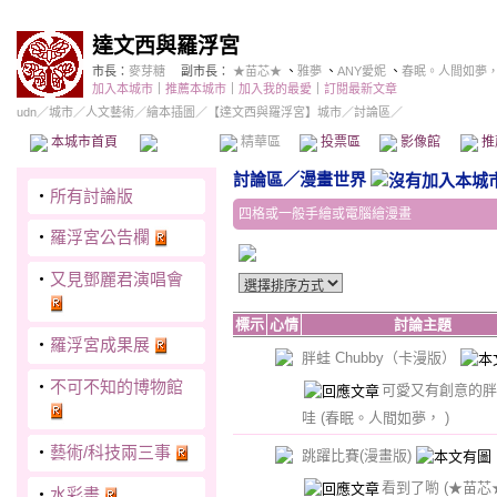
達文西與羅浮宮
市長：
麥芽糖
副市長：
★苗芯★
、
雅夢
、
ANY愛妮
、
春眠。人間如夢
加入本城市
｜
推薦本城市
｜
加入我的最愛
｜
訂閱最新文章
udn
／
城市
／
人文藝術
／
繪本插圖
／
【達文西與羅浮宮】城市
／討論區／
本城市首頁
討論區
精華區
投票區
影像館
推
討論區
／
漫畫世界
‧
所有討論版
四格或一般手繪或電腦繪漫畫
‧
羅浮宮公告欄
‧
又見鄧麗君演唱會
標示
心情
討論主題
‧
羅浮宮成果展
胖蛙 Chubby（卡漫版）
‧
不可不知的博物館
可愛又有創意的胖
哇
(春眠。人間如夢， )
‧
藝術/科技兩三事
跳躍比賽(漫畫版)
看到了喲
(★苗芯
‧
水彩畫