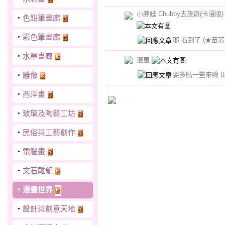
小胖蛙 Chubby去旅遊(卡漫版)
‧
色鉛筆畫廊
‧
彩色筆畫廊
耶 看到了
(★苗芯
‧
水墨畫廊
灌風
要多貼一些來唷
‧
雕像
‧
西洋畫
‧
玻璃及陶藝工坊
‧
民俗與工藝創作
‧
電腦畫
‧
文石雕龍
‧
漫畫世界
‧
設計與創意天地