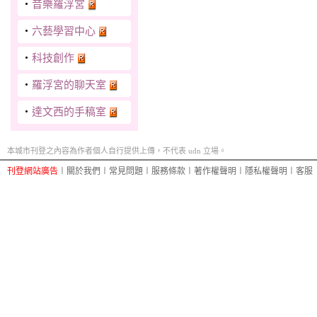
‧
音樂羅浮宮
‧
六藝學習中心
‧
科技創作
‧
羅浮宮的聊天室
‧
達文西的手稿室
本城市刊登之內容為作者個人自行提供上傳，不代表 udn 立場。
刊登網站廣告
︱
關於我們
︱
常見問題
︱
服務條款
︱
著作權聲明
︱
隱私權聲明
︱
客服