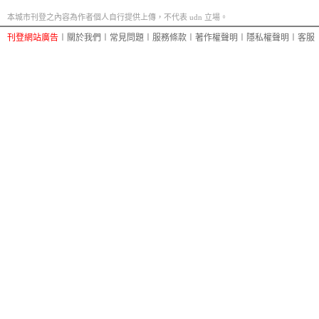
本城市刊登之內容為作者個人自行提供上傳，不代表 udn 立場。
刊登網站廣告
︱
關於我們
︱
常見問題
︱
服務條款
︱
著作權聲明
︱
隱私權聲明
︱
客服