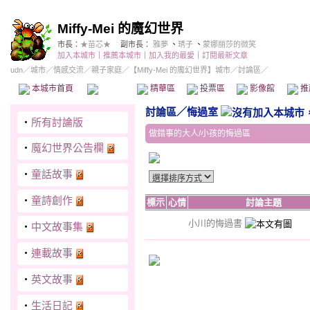
Miffy-Mei 的魔幻世界
市長：
★苗芯★
副市長：
雅夢
、
琇子
、
蒙娜丽莎的微笑
加入本城市
｜
推薦本城市
｜
加入我的最愛
｜
訂閱最新文章
udn
／
城市
／
情感交流
／
親子家庭
／
【Miffy-Mei 的魔幻世界】城市
／討論區／
本城市首頁
討論區
精華區
投票區
影像館
推
討論區
／
悔過室
‧
所有討論版
做錯事的大人/小孩的悔過區
‧
魔幻世界公告欄
‧
童話故事
‧
童詩創作
標示
心情
討論主題
小川的悔過書
‧
中文故事集
‧
連載故事
‧
英文故事
‧
生活日記