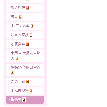
‧
旅遊記趣
‧
家書
‧
中/英文歌謠
‧
好書大家讀
‧
才藝教室
‧
小朋友/大朋友來談
天
‧
媽媽/爸爸的研習營
‧
光榮一刻
‧
手稿儲藏室
‧
悔過室