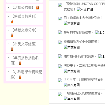
「龍智咖啡LUNGTAN COFF
‧
【活動公佈欄】
式啟航！
‧
【傳遞真情系列】
用工作獎勵金去火鍋吃到飽！
‧
【轉載文章分享】
提早的年度健康檢查。
機構捐款方式小小新開通！
‧
【市民文章總匯】
關於期刊與我們的感謝。
‧
【年度捐款捐物名
冊】
防疫安全．二三月活動暫停通
‧
【小玲助學金捐款紀
錄】
１０８年５月份捐款捐物名冊
一場期待已久的歡樂慶生會。