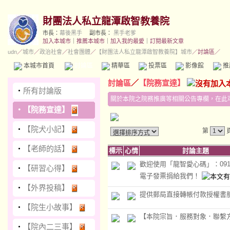
財團法人私立龍潭啟智教養院
市長：
幕後黑手
副市長：
黑手老爹
加入本城市
｜
推薦本城市
｜
加入我的最愛
｜
訂閱最新文章
udn
／
城市
／
政治社會
／
社會團體
／
【財團法人私立龍潭啟智教養院】城市
／討論區／
本城市首頁
討論區
精華區
投票區
影像館
推
討論區
／
【院務宣達】
‧
所有討論版
關於本院之院務推廣等相關公告專欄，在此
‧
【院務宣達】
‧
【院犬小記】
第
‧
【老師的話】
標示
心情
討論主題
歡迎使用「龍智愛心碼」：091
‧
【研習心得】
電子發票捐給我們！
‧
【外界投稿】
提供郵局直接轉帳付款授權書
‧
【院生小故事】
【本院宗旨．服務對象．聯繫
‧
【院內二三事】