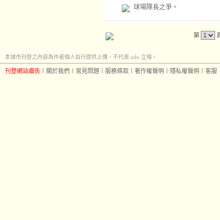
球場隊長之爭。
第
本城市刊登之內容為作者個人自行提供上傳，不代表 udn 立場。
刊登網站廣告
︱
關於我們
︱
常見問題
︱
服務條款
︱
著作權聲明
︱
隱私權聲明
︱
客服