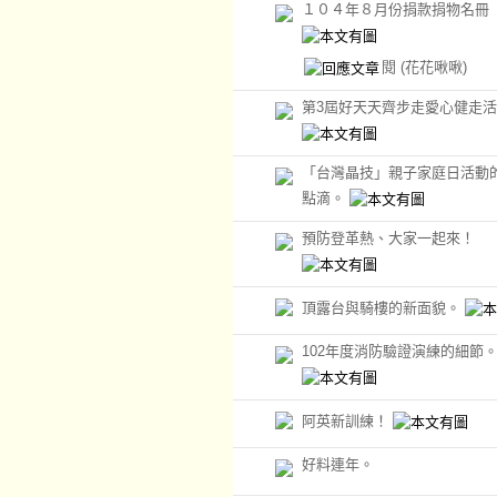
１０４年８月份捐款捐物名冊
閱
(花花啾啾)
第3屆好天天齊步走愛心健走
「台灣晶技」親子家庭日活動
點滴。
預防登革熱、大家一起來！
頂露台與騎樓的新面貌。
102年度消防驗證演練的細節
阿英新訓練！
好料連年。