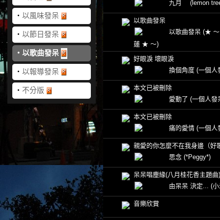
九月
(lemon tre
‧
以風味發呆
以歌曲發呆
以歌曲發呆
(★ ～
‧
以節日發呆
蓮 ★ ～)
‧
以歌曲發呆
好眼淚 壞眼淚
換個角度
(一個人
‧
以報導發呆
本文已被刪除
‧
不分版
愛動了
(一個人發
本文已被刪除
痛的愛情
(一個人
親愛的你怎麼不在我身邊（好
思念
(*Peggy*)
呆呆唱塵緣(八月桂花香主題曲
由呆呆 決定...
(小
音樂欣賞