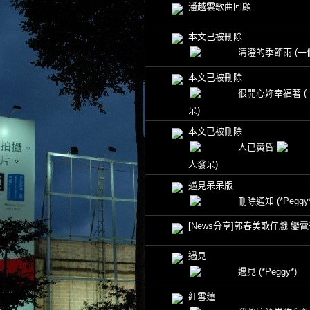
潘越雲歌曲回顧
本文已被刪除
清澄的季節雨
(一
本文已被刪除
很開心妳幸福著
呆)
本文已被刪除
人已黃昏
人發呆)
遇見呆呆版
刪除通知
(*Peggy
[News分享]郭春美歌仔戲 變
遇見
遇見
(*Peggy*)
紅雪蓮