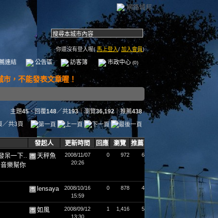
網路城邦
你還沒有登入喔(
馬上登入
/
加入會員
)
薦連結
公告區
訪客簿
市政中心
(0)
主題
45
、回覆
148
／共
193
｜瀏覽
36,192
｜推薦
438
頁／共3頁
發起人
更新時間
回應
瀏覽
推薦
發呆一下..
天秤魚
2008/11/07
0
972
6
20:26
用音樂幫你
lensaya
2008/10/16
0
878
4
15:59
如風
2008/09/12
1
1,416
5
13:30