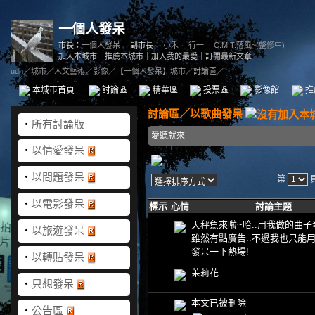
一個人發呆
市長：
一個人發呆
副市長：
小禾
、
行一
、
C.M.T.落風~(整修中)
加入本城市
｜
推薦本城市
｜
加入我的最愛
｜
訂閱最新文章
udn
／
城市
／
人文藝術
／
影像
／
【一個人發呆】城市
／討論區／
本城市首頁
討論區
精華區
投票區
影像館
推
討論區
／
以歌曲發呆
‧
所有討論版
愛聽就來
‧
以情愛發呆
‧
以問題發呆
第
‧
以電影發呆
標示
心情
討論主題
天秤魚來啦~哈..用我做的曲子
‧
以旅遊發呆
雖然有點廣告..不過我也只能
發呆一下熱場!
‧
以轉貼發呆
茉莉花
‧
只想發呆
本文已被刪除
‧
公告區